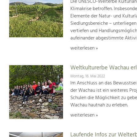
Die UNESCO-Welterbe Kulturland
Klimakrise betroffen. Insbesond
Elemente der Natur- und Kultur
Siedlungsbereiche – unterliege
vertiefen und Handlungsmöglic
aufeinander abgestimmte Aktivi
weiterlesen »
Weltkulturerbe Wachau er
Montag, 16. Mai 2022
Im Anschluss an das Bewusstsei
der Wachau ist ein weiteres Pr
Schulen die Möglichkeit zu geb
Wachau hautnah zu erleben.
weiterlesen »
Laufende Infos zur Welter