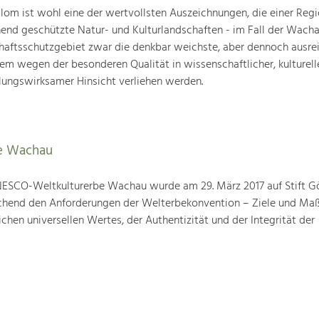
om ist wohl eine der wertvollsten Auszeichnungen, die einer Regio
end geschützte Natur- und Kulturlandschaften - im Fall der Wachau
chaftsschutzgebiet zwar die denkbar weichste, aber dennoch ausre
lem wegen der besonderen Qualität in wissenschaftlicher, kulturelle
lungswirksamer Hinsicht verliehen werden.
e Wachau
ESCO-Weltkulturerbe Wachau wurde am 29. März 2017 auf Stift G
prechend den Anforderungen der Welterbekonvention – Ziele und M
hen universellen Wertes, der Authentizität und der Integrität der