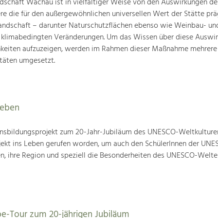
schaft Wachau ist in vielfältiger Weise von den Auswirkungen de
ere die für den außergewöhnlichen universellen Wert der Stätte pr
landschaft – darunter Naturschutzflächen ebenso wie Weinbau- un
n klimabedingten Veränderungen. Um das Wissen über diese Auswi
hkeiten aufzuzeigen, werden im Rahmen dieser Maßnahme mehrere
täten umgesetzt.
leben
nsbildungsprojekt zum 20-Jahr-Jubiläum des UNESCO-Weltkulture
ojekt ins Leben gerufen worden, um auch den SchülerInnen der UN
en, ihre Region und speziell die Besonderheiten des UNESCO-Welte
be-Tour zum 20-jährigen Jubiläum