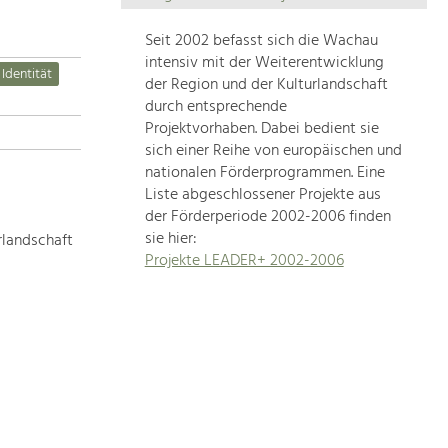
Die
Regionalentwicklung
Seit 2002 befasst sich die Wachau
in
intensiv mit der Weiterentwicklung
 Identität
unserer
der Region und der Kulturlandschaft
Region
durch entsprechende
ist
Projektvorhaben. Dabei bedient sie
sich einer Reihe von europäischen und
sehr
nationalen Förderprogrammen. Eine
vielfältig.
Liste abgeschlossener Projekte aus
Deshalb
der Förderperiode 2002-2006 finden
geben
sie hier:
rlandschaft
wir
Projekte LEADER+ 2002-2006
hier
eine
Übersicht
über
unsere
Themenschwerpunkte.
Für
mehr