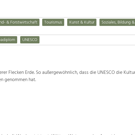
nd- & Forstwirtschaft
Tourismus
Kunst & Kultur
Soziales, Bildung &
padiplom
UNESCO
rer Flecken Erde. So außergewöhnlich, dass die UNESCO die Kultu
ten genommen hat.