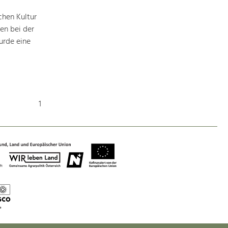
chen Kultur
en bei der
urde eine
1