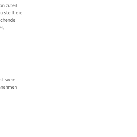
Identität
n zuteil
Gleichberechtigung, Jugend und
Integration
 stellt die
ichende
Mobilität & Energie
r,
Klimawandel, öffentlicher Verkehr und
erneuerbare Energie
Wirtschaft
Steigerung regionaler Wertschöpfung
öttweig
aßnahmen