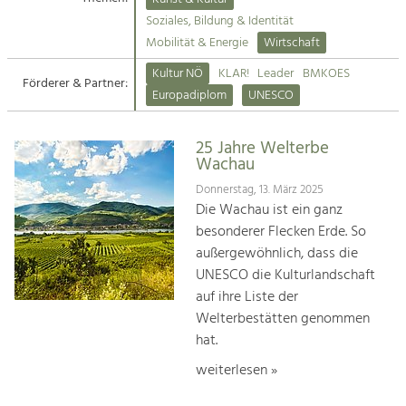
Kirchen am Fluss
Soziales, Bildung & Identität
Tourismus
Mobilität & Energie
Wirtschaft
Angebotsentwicklung und
Suche
Kultur NÖ
KLAR!
Leader
BMKOES
Positionierung.
Förderer & Partner:
Europadiplom
UNESCO
Impressum
Kunst & Kultur
Handwerk, Wissenschaft und Forschung.
25 Jahre Welterbe
Kontakt
Wachau
Donnerstag, 13. März 2025
Soziales, Bildung &
Die Wachau ist ein ganz
Identität
besonderer Flecken Erde. So
Gleichberechtigung, Jugend und
außergewöhnlich, dass die
Integration
UNESCO die Kulturlandschaft
Mobilität & Energie
auf ihre Liste der
Klimawandel, öffentlicher Verkehr und
erneuerbare Energie
Welterbestätten genommen
hat.
Wirtschaft
weiterlesen »
Steigerung regionaler Wertschöpfung