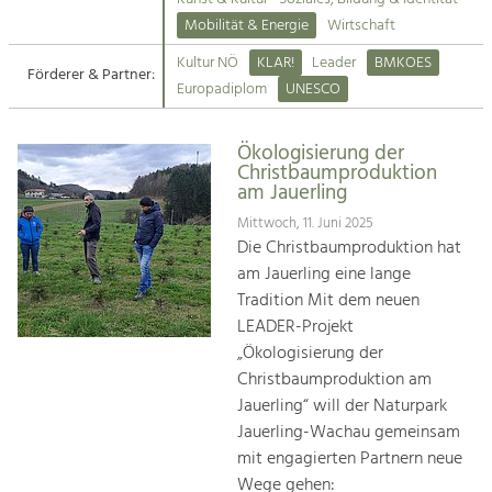
Kirchen am Fluss
Mobilität & Energie
Wirtschaft
Tourismus
Kultur NÖ
KLAR!
Leader
BMKOES
Angebotsentwicklung und
Förderer & Partner:
Suche
Europadiplom
UNESCO
Positionierung.
Impressum
Kunst & Kultur
Ökologisierung der
Christbaumproduktion
Handwerk, Wissenschaft und Forschung.
Kontakt
am Jauerling
Mittwoch, 11. Juni 2025
Soziales, Bildung &
Die Christbaumproduktion hat
Identität
am Jauerling eine lange
Gleichberechtigung, Jugend und
Tradition Mit dem neuen
Integration
LEADER-Projekt
Mobilität & Energie
„Ökologisierung der
Klimawandel, öffentlicher Verkehr und
Christbaumproduktion am
erneuerbare Energie
Jauerling“ will der Naturpark
Jauerling-Wachau gemeinsam
Wirtschaft
mit engagierten Partnern neue
Steigerung regionaler Wertschöpfung
Wege gehen: