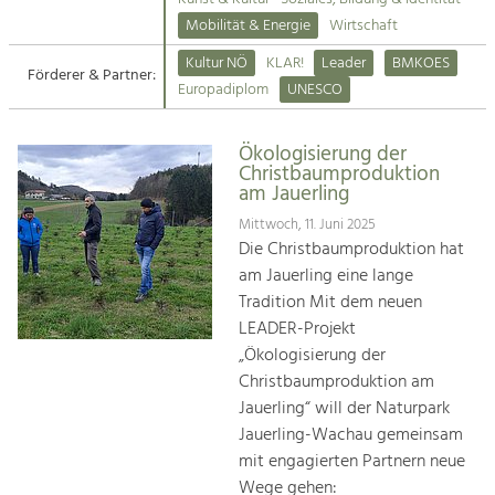
Kirchen am Fluss
Mobilität & Energie
Wirtschaft
Tourismus
Kultur NÖ
KLAR!
Leader
BMKOES
Angebotsentwicklung und
Förderer & Partner:
Suche
Europadiplom
UNESCO
Positionierung.
Impressum
Kunst & Kultur
Ökologisierung der
Christbaumproduktion
Handwerk, Wissenschaft und Forschung.
Kontakt
am Jauerling
Mittwoch, 11. Juni 2025
Soziales, Bildung &
Die Christbaumproduktion hat
Identität
am Jauerling eine lange
Gleichberechtigung, Jugend und
Tradition Mit dem neuen
Integration
LEADER-Projekt
Mobilität & Energie
„Ökologisierung der
Klimawandel, öffentlicher Verkehr und
Christbaumproduktion am
erneuerbare Energie
Jauerling“ will der Naturpark
Jauerling-Wachau gemeinsam
Wirtschaft
mit engagierten Partnern neue
Steigerung regionaler Wertschöpfung
Wege gehen: