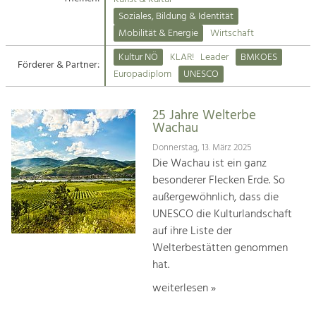
Kirchen am Fluss
Soziales, Bildung & Identität
Tourismus
Mobilität & Energie
Wirtschaft
Angebotsentwicklung und
Suche
Kultur NÖ
KLAR!
Leader
BMKOES
Positionierung.
Förderer & Partner:
Europadiplom
UNESCO
Impressum
Kunst & Kultur
Handwerk, Wissenschaft und Forschung.
25 Jahre Welterbe
Kontakt
Wachau
Donnerstag, 13. März 2025
Soziales, Bildung &
Die Wachau ist ein ganz
Identität
besonderer Flecken Erde. So
Gleichberechtigung, Jugend und
außergewöhnlich, dass die
Integration
UNESCO die Kulturlandschaft
Mobilität & Energie
auf ihre Liste der
Klimawandel, öffentlicher Verkehr und
erneuerbare Energie
Welterbestätten genommen
hat.
Wirtschaft
weiterlesen »
Steigerung regionaler Wertschöpfung