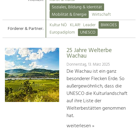
Kirchen am Fluss
Soziales, Bildung & Identität
Tourismus
Mobilität & Energie
Wirtschaft
Angebotsentwicklung und
Suche
Kultur NÖ
KLAR!
Leader
BMKOES
Positionierung.
Förderer & Partner:
Europadiplom
UNESCO
Impressum
Kunst & Kultur
Handwerk, Wissenschaft und Forschung.
25 Jahre Welterbe
Kontakt
Wachau
Donnerstag, 13. März 2025
Soziales, Bildung &
Die Wachau ist ein ganz
Identität
besonderer Flecken Erde. So
Gleichberechtigung, Jugend und
außergewöhnlich, dass die
Integration
UNESCO die Kulturlandschaft
Mobilität & Energie
auf ihre Liste der
Klimawandel, öffentlicher Verkehr und
erneuerbare Energie
Welterbestätten genommen
hat.
Wirtschaft
weiterlesen »
Steigerung regionaler Wertschöpfung