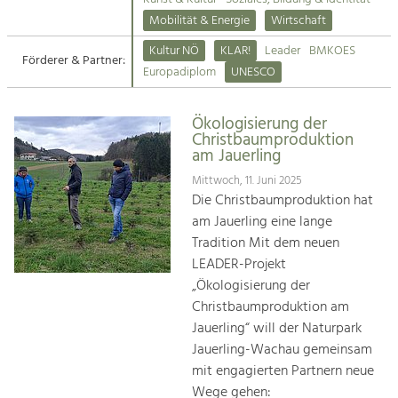
Kirchen am Fluss
Mobilität & Energie
Wirtschaft
Tourismus
Kultur NÖ
KLAR!
Leader
BMKOES
Angebotsentwicklung und
Förderer & Partner:
Suche
Europadiplom
UNESCO
Positionierung.
Impressum
Kunst & Kultur
Ökologisierung der
Christbaumproduktion
Handwerk, Wissenschaft und Forschung.
Kontakt
am Jauerling
Mittwoch, 11. Juni 2025
Soziales, Bildung &
Die Christbaumproduktion hat
Identität
am Jauerling eine lange
Gleichberechtigung, Jugend und
Tradition Mit dem neuen
Integration
LEADER-Projekt
Mobilität & Energie
„Ökologisierung der
Klimawandel, öffentlicher Verkehr und
Christbaumproduktion am
erneuerbare Energie
Jauerling“ will der Naturpark
Jauerling-Wachau gemeinsam
Wirtschaft
mit engagierten Partnern neue
Steigerung regionaler Wertschöpfung
Wege gehen: