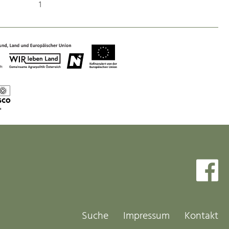
Identität
1
Gleichberechtigung, Jugend und
Integration
Mobilität & Energie
Klimawandel, öffentlicher Verkehr und
erneuerbare Energie
Wirtschaft
Steigerung regionaler Wertschöpfung
Suche
Impressum
Kontakt