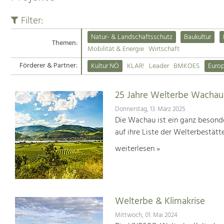
Filter:
Natur- & Landschaftsschutz
Baukultur
Themen:
Mobilität & Energie
Wirtschaft
Förderer & Partner:
Kultur NÖ
KLAR!
Leader
BMKOES
Euro
25 Jahre Welterbe Wachau
Donnerstag, 13. März 2025
Die Wachau ist ein ganz besonde
auf ihre Liste der Welterbestät
weiterlesen »
Welterbe & Klimakrise
Mittwoch, 01. Mai 2024