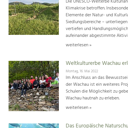
Die UNESCO-Welterbe Kulturland
Klimakrise betroffen. Insbesond
Elemente der Natur- und Kultur
Siedlungsbereiche – unterliege
vertiefen und Handlungsmöglic
aufeinander abgestimmte Aktivi
weiterlesen »
Weltkulturerbe Wachau er
Montag, 16. Mai 2022
Im Anschluss an das Bewusstsei
der Wachau ist ein weiteres Pr
Schulen die Möglichkeit zu geb
Wachau hautnah zu erleben.
weiterlesen »
Das Europäische Natursch