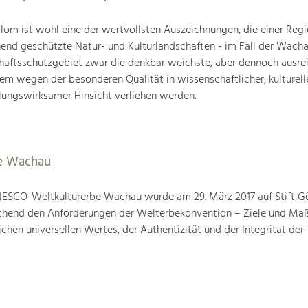
om ist wohl eine der wertvollsten Auszeichnungen, die einer Regio
end geschützte Natur- und Kulturlandschaften - im Fall der Wachau
chaftsschutzgebiet zwar die denkbar weichste, aber dennoch ausre
lem wegen der besonderen Qualität in wissenschaftlicher, kulturelle
lungswirksamer Hinsicht verliehen werden.
e Wachau
ESCO-Weltkulturerbe Wachau wurde am 29. März 2017 auf Stift G
prechend den Anforderungen der Welterbekonvention – Ziele und M
hen universellen Wertes, der Authentizität und der Integrität der