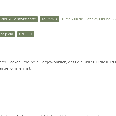
Land- & Forstwirtschaft
Tourismus
Kunst & Kultur
Soziales, Bildung & I
padiplom
UNESCO
rer Flecken Erde. So außergewöhnlich, dass die UNESCO die Kultu
ten genommen hat.