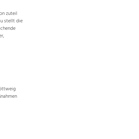
Baukultur
n zuteil
Ortsbild, Baukultur und nachhaltiges
Siedlungswesen.
 stellt die
ichende
r,
Land- & Forstwirtschaft
Bewirtschaftung und Pflege der
Kulturlandschaft.
Tourismus
Angebotsentwicklung und
Positionierung.
öttweig
aßnahmen
Kunst & Kultur
Handwerk, Wissenschaft und Forschung.
Soziales, Bildung &