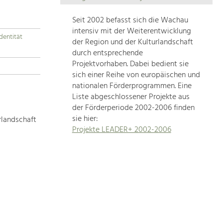
Die
Regionalentwicklung
Seit 2002 befasst sich die Wachau
in
intensiv mit der Weiterentwicklung
dentität
unserer
der Region und der Kulturlandschaft
Region
durch entsprechende
ist
Projektvorhaben. Dabei bedient sie
sich einer Reihe von europäischen und
sehr
nationalen Förderprogrammen. Eine
vielfältig.
Liste abgeschlossener Projekte aus
Deshalb
der Förderperiode 2002-2006 finden
geben
sie hier:
rlandschaft
wir
Projekte LEADER+ 2002-2006
hier
eine
Übersicht
über
unsere
Themenschwerpunkte.
Für
mehr