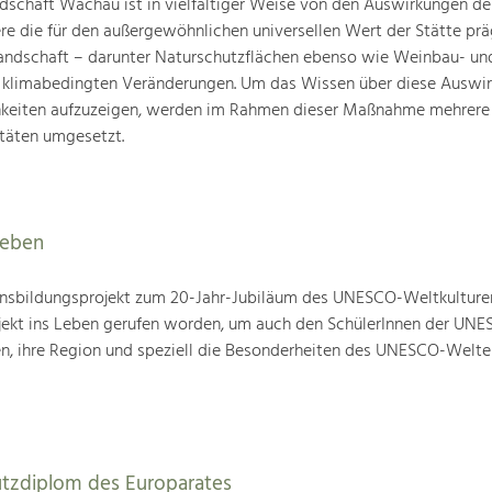
schaft Wachau ist in vielfältiger Weise von den Auswirkungen de
ere die für den außergewöhnlichen universellen Wert der Stätte pr
landschaft – darunter Naturschutzflächen ebenso wie Weinbau- un
n klimabedingten Veränderungen. Um das Wissen über diese Auswi
hkeiten aufzuzeigen, werden im Rahmen dieser Maßnahme mehrere
täten umgesetzt.
leben
nsbildungsprojekt zum 20-Jahr-Jubiläum des UNESCO-Weltkulture
ojekt ins Leben gerufen worden, um auch den SchülerInnen der UN
en, ihre Region und speziell die Besonderheiten des UNESCO-Welte
utzdiplom des Europarates