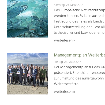
Samstag, 25. März 2017
Das Europäische Naturschutzdipl
werden können. Es kann ausreich
Festlegung des Tales als Lands
Unterschutzstellung dar - vor al
ästhetischer und bzw. oder erho
weiterlesen »
Managementplan Welterb
Freitag, 24. März 2017
Der Managementplan für das UN
präsentiert. Er enthält – ents
zur Erhaltung des außergewöhnlic
Welterbestätte.
weiterlesen »