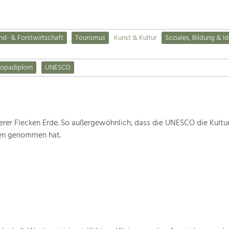
nd- & Forstwirtschaft
Tourismus
Kunst & Kultur
Soziales, Bildung & Id
ropadiplom
UNESCO
rer Flecken Erde. So außergewöhnlich, dass die UNESCO die Kultu
ten genommen hat.