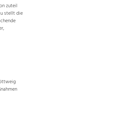
Identität
n zuteil
Gleichberechtigung, Jugend und
Integration
 stellt die
ichende
Mobilität & Energie
r,
Klimawandel, öffentlicher Verkehr und
erneuerbare Energie
Wirtschaft
Steigerung regionaler Wertschöpfung
öttweig
aßnahmen