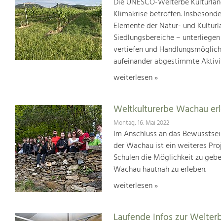
Die UNESCO-Welterbe Kulturland
Klimakrise betroffen. Insbesond
Elemente der Natur- und Kultur
Siedlungsbereiche – unterliege
vertiefen und Handlungsmöglic
aufeinander abgestimmte Aktivi
weiterlesen »
Weltkulturerbe Wachau er
Montag, 16. Mai 2022
Im Anschluss an das Bewusstsei
der Wachau ist ein weiteres Pr
Schulen die Möglichkeit zu geb
Wachau hautnah zu erleben.
weiterlesen »
Laufende Infos zur Welter