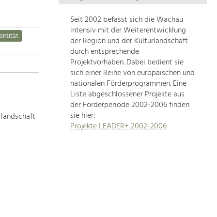
Die
Regionalentwicklung
Seit 2002 befasst sich die Wachau
in
intensiv mit der Weiterentwicklung
entität
unserer
der Region und der Kulturlandschaft
Region
durch entsprechende
ist
Projektvorhaben. Dabei bedient sie
sich einer Reihe von europäischen und
sehr
nationalen Förderprogrammen. Eine
vielfältig.
Liste abgeschlossener Projekte aus
Deshalb
der Förderperiode 2002-2006 finden
geben
sie hier:
rlandschaft
wir
Projekte LEADER+ 2002-2006
hier
eine
Übersicht
über
unsere
Themenschwerpunkte.
Für
mehr