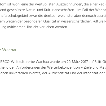
om ist wohl eine der wertvollsten Auszeichnungen, die einer Regio
end geschützte Natur- und Kulturlandschaften - im Fall der Wachau
chaftsschutzgebiet zwar die denkbar weichste, aber dennoch ausre
lem wegen der besonderen Qualität in wissenschaftlicher, kulturelle
lungswirksamer Hinsicht verliehen werden.
e Wachau
ESCO-Weltkulturerbe Wachau wurde am 29. März 2017 auf Stift G
prechend den Anforderungen der Welterbekonvention – Ziele und M
hen universellen Wertes, der Authentizität und der Integrität der