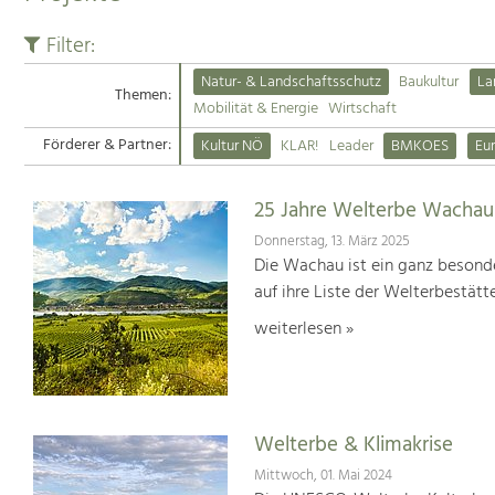
Filter:
Natur- & Landschaftsschutz
Baukultur
La
Themen:
Mobilität & Energie
Wirtschaft
Förderer & Partner:
Kultur NÖ
KLAR!
Leader
BMKOES
Eu
25 Jahre Welterbe Wachau
Donnerstag, 13. März 2025
Die Wachau ist ein ganz besonde
auf ihre Liste der Welterbestät
weiterlesen »
Welterbe & Klimakrise
Mittwoch, 01. Mai 2024