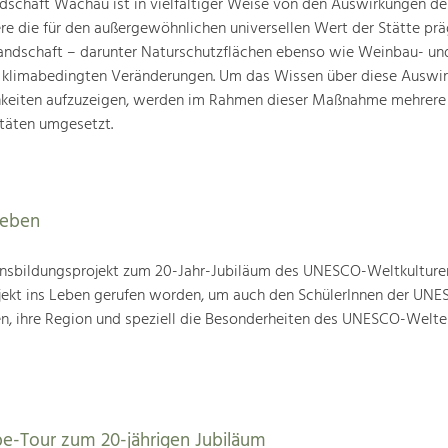
schaft Wachau ist in vielfältiger Weise von den Auswirkungen de
ere die für den außergewöhnlichen universellen Wert der Stätte pr
landschaft – darunter Naturschutzflächen ebenso wie Weinbau- un
n klimabedingten Veränderungen. Um das Wissen über diese Auswi
hkeiten aufzuzeigen, werden im Rahmen dieser Maßnahme mehrere
täten umgesetzt.
leben
nsbildungsprojekt zum 20-Jahr-Jubiläum des UNESCO-Weltkulture
ojekt ins Leben gerufen worden, um auch den SchülerInnen der UN
en, ihre Region und speziell die Besonderheiten des UNESCO-Welte
be-Tour zum 20-jährigen Jubiläum