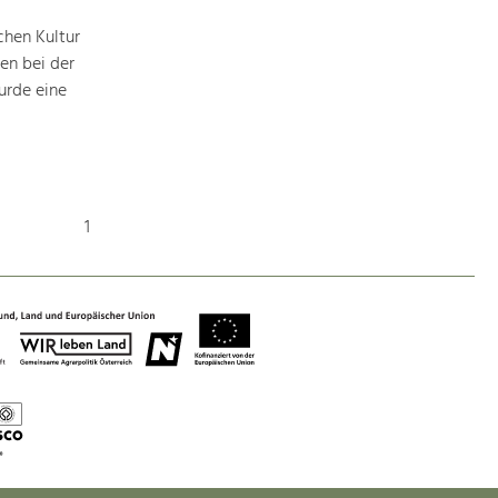
chen Kultur
en bei der
urde eine
1