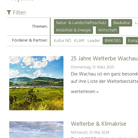
Filter:
Natur- & Landschaftsschutz
Baukultur
L
Themen:
Mobilität & Energie
Wirtschaft
Förderer & Partner:
Kultur NÖ
KLAR!
Leader
BMKOES
Euro
25 Jahre Welterbe Wachau
Donnerstag, 13. März 2025
Die Wachau ist ein ganz besonde
auf ihre Liste der Welterbestät
weiterlesen »
Welterbe & Klimakrise
Mittwoch, 01. Mai 2024