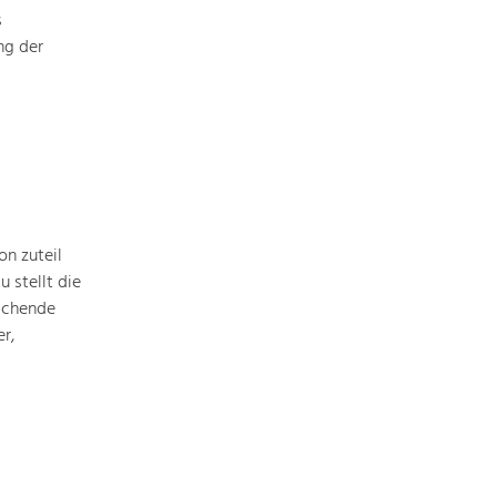
Identität
s
Gleichberechtigung, Jugend und
Integration
ng der
Mobilität & Energie
Klimawandel, öffentlicher Verkehr und
erneuerbare Energie
Wirtschaft
Steigerung regionaler Wertschöpfung
n zuteil
 stellt die
ichende
r,