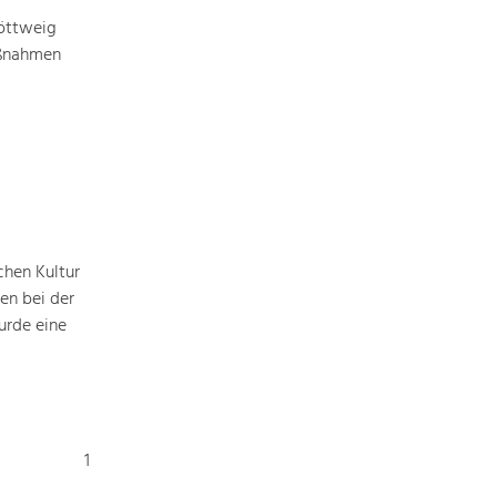
öttweig
aßnahmen
chen Kultur
en bei der
urde eine
1