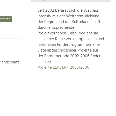
Die
Regionalentwicklung
Seit 2002 befasst sich die Wachau
in
intensiv mit der Weiterentwicklung
entität
unserer
der Region und der Kulturlandschaft
Region
durch entsprechende
ist
Projektvorhaben. Dabei bedient sie
sich einer Reihe von europäischen und
sehr
nationalen Förderprogrammen. Eine
vielfältig.
Liste abgeschlossener Projekte aus
Deshalb
der Förderperiode 2002-2006 finden
geben
sie hier:
rlandschaft
wir
Projekte LEADER+ 2002-2006
hier
eine
Übersicht
über
unsere
Themenschwerpunkte.
Für
mehr