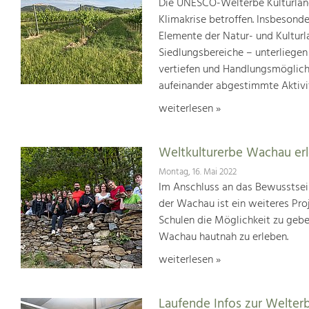
Die UNESCO-Welterbe Kulturland
Klimakrise betroffen. Insbesond
Elemente der Natur- und Kultur
Siedlungsbereiche – unterliege
vertiefen und Handlungsmöglic
aufeinander abgestimmte Aktivi
weiterlesen »
Weltkulturerbe Wachau er
Montag, 16. Mai 2022
Im Anschluss an das Bewusstsei
der Wachau ist ein weiteres Pr
Schulen die Möglichkeit zu geb
Wachau hautnah zu erleben.
weiterlesen »
Laufende Infos zur Welter