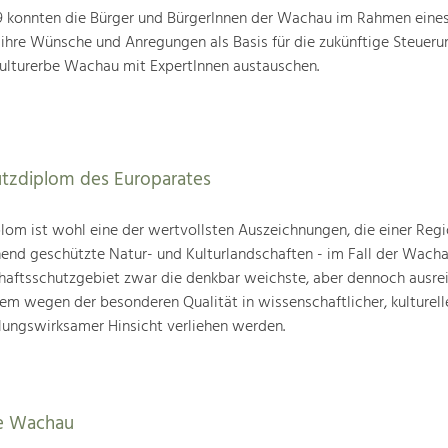
19 konnten die Bürger und BürgerInnen der Wachau im Rahmen eine
 ihre Wünsche und Anregungen als Basis für die zukünftige Steueru
ulturerbe Wachau mit ExpertInnen austauschen.
utzdiplom des Europarates
om ist wohl eine der wertvollsten Auszeichnungen, die einer Regio
end geschützte Natur- und Kulturlandschaften - im Fall der Wachau
chaftsschutzgebiet zwar die denkbar weichste, aber dennoch ausre
lem wegen der besonderen Qualität in wissenschaftlicher, kulturelle
lungswirksamer Hinsicht verliehen werden.
e Wachau