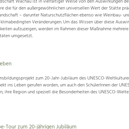
schaft Wachau ist in vielfältiger Weise von den Auswirkungen de
ere die für den außergewöhnlichen universellen Wert der Stätte pr
landschaft – darunter Naturschutzflächen ebenso wie Weinbau- un
n klimabedingten Veränderungen. Um das Wissen über diese Auswi
hkeiten aufzuzeigen, werden im Rahmen dieser Maßnahme mehrere
täten umgesetzt.
leben
nsbildungsprojekt zum 20-Jahr-Jubiläum des UNESCO-Weltkulture
ojekt ins Leben gerufen worden, um auch den SchülerInnen der UN
en, ihre Region und speziell die Besonderheiten des UNESCO-Welte
be-Tour zum 20-jährigen Jubiläum