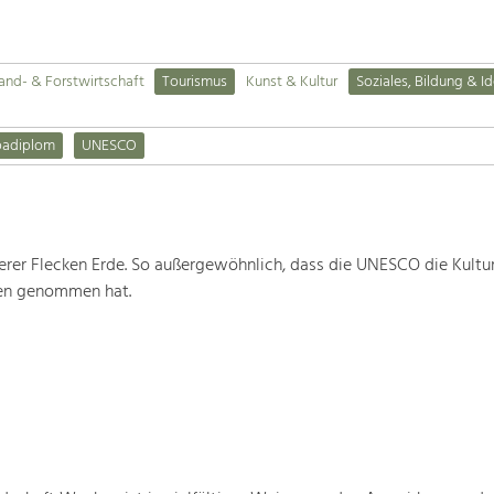
and- & Forstwirtschaft
Tourismus
Kunst & Kultur
Soziales, Bildung & Id
padiplom
UNESCO
rer Flecken Erde. So außergewöhnlich, dass die UNESCO die Kultu
ten genommen hat.