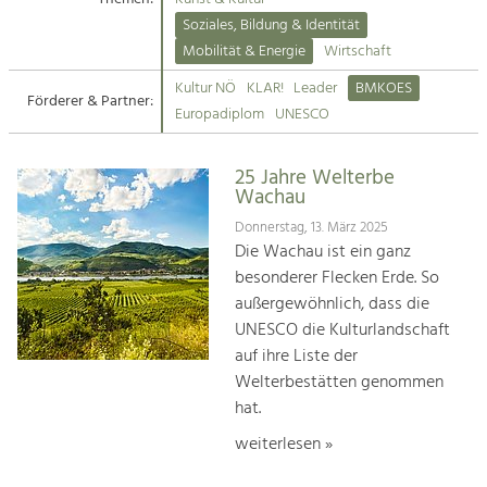
Kirchen am Fluss
Soziales, Bildung & Identität
Tourismus
Mobilität & Energie
Wirtschaft
Angebotsentwicklung und
Suche
Kultur NÖ
KLAR!
Leader
BMKOES
Positionierung.
Förderer & Partner:
Europadiplom
UNESCO
Impressum
Kunst & Kultur
Handwerk, Wissenschaft und Forschung.
25 Jahre Welterbe
Kontakt
Wachau
Donnerstag, 13. März 2025
Soziales, Bildung &
Die Wachau ist ein ganz
Identität
besonderer Flecken Erde. So
Gleichberechtigung, Jugend und
außergewöhnlich, dass die
Integration
UNESCO die Kulturlandschaft
Mobilität & Energie
auf ihre Liste der
Klimawandel, öffentlicher Verkehr und
erneuerbare Energie
Welterbestätten genommen
hat.
Wirtschaft
weiterlesen »
Steigerung regionaler Wertschöpfung