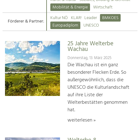
Kirchen am Fluss
Mobilität & Energie
Wirtschaft
Tourismus
Kultur NÖ
KLAR!
Leader
BMKOES
Angebotsentwicklung und
Förderer & Partner:
Suche
Europadiplom
UNESCO
Positionierung.
Impressum
Kunst & Kultur
25 Jahre Welterbe
Wachau
Handwerk, Wissenschaft und Forschung.
Kontakt
Donnerstag, 13. März 2025
Die Wachau ist ein ganz
Soziales, Bildung &
besonderer Flecken Erde. So
Identität
außergewöhnlich, dass die
Gleichberechtigung, Jugend und
UNESCO die Kulturlandschaft
Integration
auf ihre Liste der
Mobilität & Energie
Welterbestätten genommen
Klimawandel, öffentlicher Verkehr und
erneuerbare Energie
hat.
weiterlesen »
Wirtschaft
Steigerung regionaler Wertschöpfung