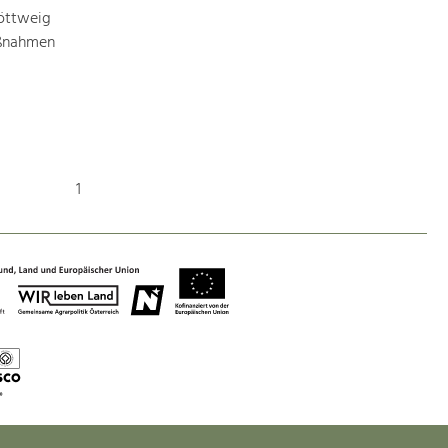
Identität
öttweig
Gleichberechtigung, Jugend und
Integration
aßnahmen
Mobilität & Energie
Klimawandel, öffentlicher Verkehr und
erneuerbare Energie
Wirtschaft
1
Steigerung regionaler Wertschöpfung