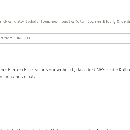
and- & Forstwirtschaft
Tourismus
Kunst & Kultur
Soziales, Bildung & Identi
adiplom
UNESCO
rer Flecken Erde. So außergewöhnlich, dass die UNESCO die Kultu
ten genommen hat.