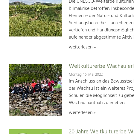
Die UNESCO-Welterbe Kulturland
Klimakrise betroffen. Insbesond
Elemente der Natur- und Kultur
Siedlungsbereiche – unterliege
vertiefen und Handlungsmöglic
aufeinander abgestimmte Aktivi
weiterlesen »
Weltkulturerbe Wachau er
Montag, 16. Mai 2022
Im Anschluss an das Bewusstsei
der Wachau ist ein weiteres Pr
Schulen die Möglichkeit zu geb
Wachau hautnah zu erleben.
weiterlesen »
20 Jahre Weltkulturerbe 