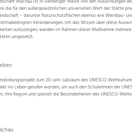
schaft Wachau ist in vielfältiger Weise von den Auswirkungen de
ere die für den außergewöhnlichen universellen Wert der Stätte pr
landschaft – darunter Naturschutzflächen ebenso wie Weinbau- un
n klimabedingten Veränderungen. Um das Wissen über diese Auswi
hkeiten aufzuzeigen, werden im Rahmen dieser Maßnahme mehrere
täten umgesetzt.
leben
nsbildungsprojekt zum 20-Jahr-Jubiläum des UNESCO-Weltkulture
ojekt ins Leben gerufen worden, um auch den SchülerInnen der UN
en, ihre Region und speziell die Besonderheiten des UNESCO-Welte
Wachau