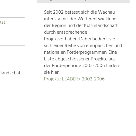
Die
Regionalentwicklung
Seit 2002 befasst sich die Wachau
in
intensiv mit der Weiterentwicklung
tät
unserer
der Region und der Kulturlandschaft
Region
durch entsprechende
ist
Projektvorhaben. Dabei bedient sie
sich einer Reihe von europäischen und
sehr
nationalen Förderprogrammen. Eine
vielfältig.
Liste abgeschlossener Projekte aus
Deshalb
der Förderperiode 2002-2006 finden
geben
sie hier:
rlandschaft
wir
Projekte LEADER+ 2002-2006
hier
eine
Übersicht
über
unsere
Themenschwerpunkte.
Für
mehr