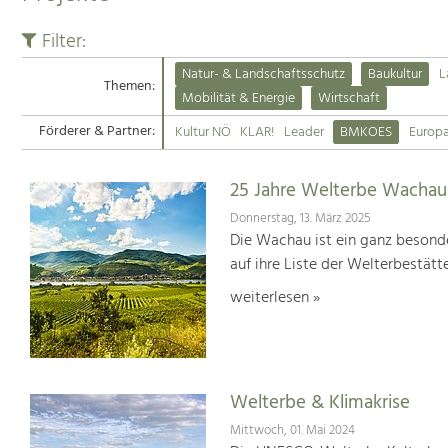
Filter:
Natur- & Landschaftsschutz
Baukultur
L
Themen:
Mobilität & Energie
Wirtschaft
Förderer & Partner:
Kultur NÖ
KLAR!
Leader
BMKOES
Europ
25 Jahre Welterbe Wachau
Donnerstag, 13. März 2025
Die Wachau ist ein ganz besonde
auf ihre Liste der Welterbestät
weiterlesen »
Welterbe & Klimakrise
Mittwoch, 01. Mai 2024