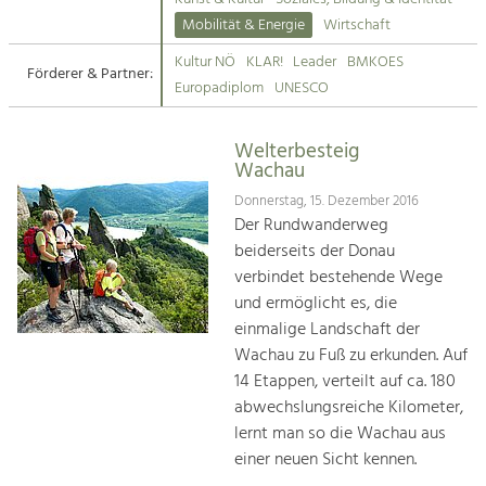
Kirchen am Fluss
Mobilität & Energie
Wirtschaft
Tourismus
Kultur NÖ
KLAR!
Leader
BMKOES
Angebotsentwicklung und
Förderer & Partner:
Suche
Europadiplom
UNESCO
Positionierung.
Impressum
Kunst & Kultur
Welterbesteig
Wachau
Handwerk, Wissenschaft und Forschung.
Kontakt
Donnerstag, 15. Dezember 2016
Der Rundwanderweg
Soziales, Bildung &
beiderseits der Donau
Identität
verbindet bestehende Wege
Gleichberechtigung, Jugend und
und ermöglicht es, die
Integration
einmalige Landschaft der
Mobilität & Energie
Wachau zu Fuß zu erkunden. Auf
Klimawandel, öffentlicher Verkehr und
erneuerbare Energie
14 Etappen, verteilt auf ca. 180
abwechslungsreiche Kilometer,
Wirtschaft
lernt man so die Wachau aus
Steigerung regionaler Wertschöpfung
einer neuen Sicht kennen.