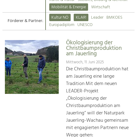
Kirchen am Fluss
Mobilität & Energie
Wirtschaft
Tourismus
Kultur NÖ
KLAR!
Leader
BMKOES
Angebotsentwicklung und
Förderer & Partner:
Suche
Europadiplom
UNESCO
Positionierung.
Impressum
Kunst & Kultur
Ökologisierung der
Christbaumproduktion
Handwerk, Wissenschaft und Forschung.
Kontakt
am Jauerling
Mittwoch, 11. Juni 2025
Soziales, Bildung &
Die Christbaumproduktion hat
Identität
am Jauerling eine lange
Gleichberechtigung, Jugend und
Tradition Mit dem neuen
Integration
LEADER-Projekt
Mobilität & Energie
„Ökologisierung der
Klimawandel, öffentlicher Verkehr und
Christbaumproduktion am
erneuerbare Energie
Jauerling“ will der Naturpark
Jauerling-Wachau gemeinsam
Wirtschaft
mit engagierten Partnern neue
Steigerung regionaler Wertschöpfung
Wege gehen: