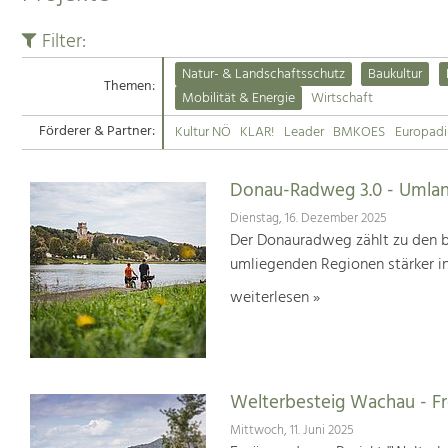
Filter:
Natur- & Landschaftsschutz
Baukultur
Themen:
Mobilität & Energie
Wirtschaft
Förderer & Partner:
Kultur NÖ
KLAR!
Leader
BMKOES
Europad
Donau-Radweg 3.0 - Umlan
Dienstag, 16. Dezember 2025
Der Donauradweg zählt zu den b
umliegenden Regionen stärker i
weiterlesen »
Welterbesteig Wachau - 
Mittwoch, 11. Juni 2025