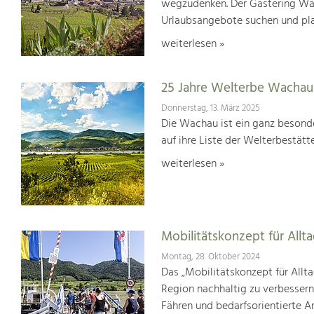
wegzudenken. Der Gästering Wach
Urlaubsangebote suchen und pl
weiterlesen »
25 Jahre Welterbe Wachau
Donnerstag, 13. März 2025
Die Wachau ist ein ganz besonde
auf ihre Liste der Welterbestät
weiterlesen »
Mobilitätskonzept für Allt
Montag, 28. Oktober 2024
Das „Mobilitätskonzept für Allta
Region nachhaltig zu verbesser
Fähren und bedarfsorientierte An