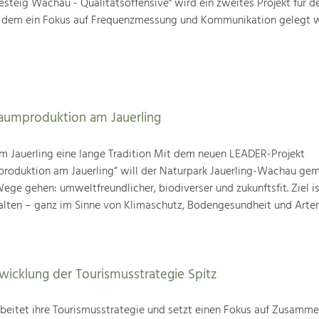
steig Wachau - Qualitätsoffensive" wird ein zweites Projekt für d
i dem ein Fokus auf Frequenzmessung und Kommunikation gelegt w
baumproduktion am Jauerling
m Jauerling eine lange Tradition Mit dem neuen LEADER-Projekt
produktion am Jauerling“ will der Naturpark Jauerling-Wachau ge
ge gehen: umweltfreundlicher, biodiverser und zukunftsfit. Ziel ist
alten – ganz im Sinne von Klimaschutz, Bodengesundheit und Artenv
wicklung der Tourismusstrategie Spitz
beitet ihre Tourismusstrategie und setzt einen Fokus auf Zusamme