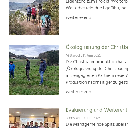
Ergänzend zum Projekt "Welterbe
Welterbesteig durchgeführt, be
weiterlesen »
Ökologisierung der Christ
Mittwoch, 11. Juni 2025
Die Christbaumproduktion hat a
„Ökologisierung der Christbaum
mit engagierten Partnern neue We
Produktion nachhaltiger zu gest
weiterlesen »
Evaluierung und Weiterent
Dienstag, 10. Juni 2025
Die Marktgemeinde Spitz überar