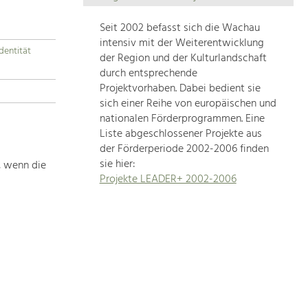
Die
Regionalentwicklung
Seit 2002 befasst sich die Wachau
in
intensiv mit der Weiterentwicklung
dentität
unserer
der Region und der Kulturlandschaft
Region
durch entsprechende
ist
Projektvorhaben. Dabei bedient sie
sich einer Reihe von europäischen und
sehr
nationalen Förderprogrammen. Eine
vielfältig.
Liste abgeschlossener Projekte aus
Deshalb
der Förderperiode 2002-2006 finden
geben
sie hier:
, wenn die
wir
Projekte LEADER+ 2002-2006
hier
eine
Übersicht
über
unsere
Themenschwerpunkte.
Für
mehr