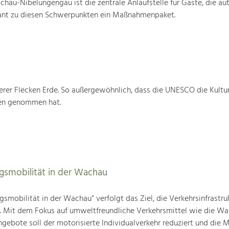
au-Nibelungengau ist die zentrale Anlaufstelle für Gäste, die au
ant zu diesen Schwerpunkten ein Maßnahmenpaket.
rer Flecken Erde. So außergewöhnlich, dass die UNESCO die Kultu
ten genommen hat.
agsmobilität in der Wachau
gsmobilität in der Wachau“ verfolgt das Ziel, die Verkehrsinfrastru
n. Mit dem Fokus auf umweltfreundliche Verkehrsmittel wie die W
gebote soll der motorisierte Individualverkehr reduziert und die M