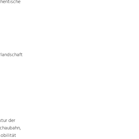
Identität
thentische
Gleichberechtigung, Jugend und
Integration
Mobilität & Energie
Klimawandel, öffentlicher Verkehr und
erneuerbare Energie
rlandschaft
Wirtschaft
Steigerung regionaler Wertschöpfung
ktur der
achaubahn,
obilität