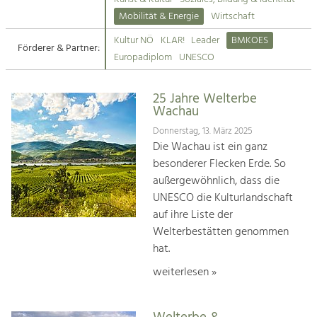
Kirchen am Fluss
Mobilität & Energie
Wirtschaft
Tourismus
Kultur NÖ
KLAR!
Leader
BMKOES
Angebotsentwicklung und
Förderer & Partner:
Suche
Europadiplom
UNESCO
Positionierung.
Impressum
Kunst & Kultur
25 Jahre Welterbe
Wachau
Handwerk, Wissenschaft und Forschung.
Kontakt
Donnerstag, 13. März 2025
Die Wachau ist ein ganz
Soziales, Bildung &
besonderer Flecken Erde. So
Identität
außergewöhnlich, dass die
Gleichberechtigung, Jugend und
UNESCO die Kulturlandschaft
Integration
auf ihre Liste der
Mobilität & Energie
Welterbestätten genommen
Klimawandel, öffentlicher Verkehr und
erneuerbare Energie
hat.
weiterlesen »
Wirtschaft
Steigerung regionaler Wertschöpfung