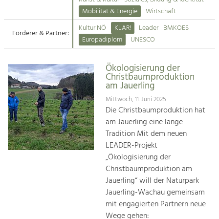
Kirchen am Fluss
Mobilität & Energie
Wirtschaft
Tourismus
Kultur NÖ
KLAR!
Leader
BMKOES
Angebotsentwicklung und
Förderer & Partner:
Suche
Europadiplom
UNESCO
Positionierung.
Impressum
Kunst & Kultur
Ökologisierung der
Christbaumproduktion
Handwerk, Wissenschaft und Forschung.
Kontakt
am Jauerling
Mittwoch, 11. Juni 2025
Soziales, Bildung &
Die Christbaumproduktion hat
Identität
am Jauerling eine lange
Gleichberechtigung, Jugend und
Tradition Mit dem neuen
Integration
LEADER-Projekt
Mobilität & Energie
„Ökologisierung der
Klimawandel, öffentlicher Verkehr und
Christbaumproduktion am
erneuerbare Energie
Jauerling“ will der Naturpark
Jauerling-Wachau gemeinsam
Wirtschaft
mit engagierten Partnern neue
Steigerung regionaler Wertschöpfung
Wege gehen: