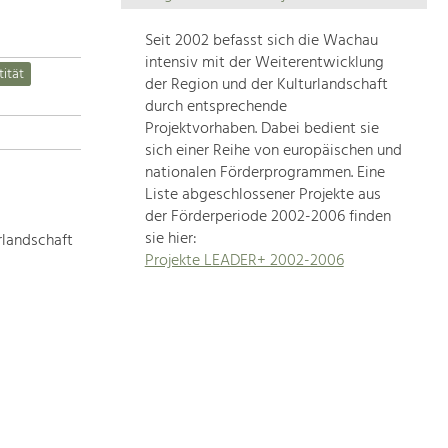
Die
Regionalentwicklung
Seit 2002 befasst sich die Wachau
in
intensiv mit der Weiterentwicklung
tität
unserer
der Region und der Kulturlandschaft
Region
durch entsprechende
ist
Projektvorhaben. Dabei bedient sie
sich einer Reihe von europäischen und
sehr
nationalen Förderprogrammen. Eine
vielfältig.
Liste abgeschlossener Projekte aus
Deshalb
der Förderperiode 2002-2006 finden
geben
sie hier:
rlandschaft
wir
Projekte LEADER+ 2002-2006
hier
eine
Übersicht
über
unsere
Themenschwerpunkte.
Für
mehr