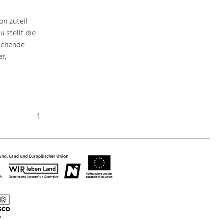
Baukultur
n zuteil
Ortsbild, Baukultur und nachhaltiges
Siedlungswesen.
 stellt die
ichende
r,
Land- & Forstwirtschaft
Bewirtschaftung und Pflege der
Kulturlandschaft.
Tourismus
1
Angebotsentwicklung und
Positionierung.
Kunst & Kultur
Handwerk, Wissenschaft und Forschung.
Soziales, Bildung &