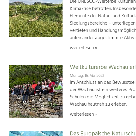
Die UNESCO-Welterbe Kulturland
Klimakrise betroffen. Insbesond
Elemente der Natur- und Kultur
Siedlungsbereiche – unterliege
vertiefen und Handlungsmöglic
aufeinander abgestimmte Aktivi
weiterlesen »
Weltkulturerbe Wachau er
Montag, 16. Mai 2022
Im Anschluss an das Bewusstsei
der Wachau ist ein weiteres Pr
Schulen die Möglichkeit zu geb
Wachau hautnah zu erleben.
weiterlesen »
Das Europäische Natursch