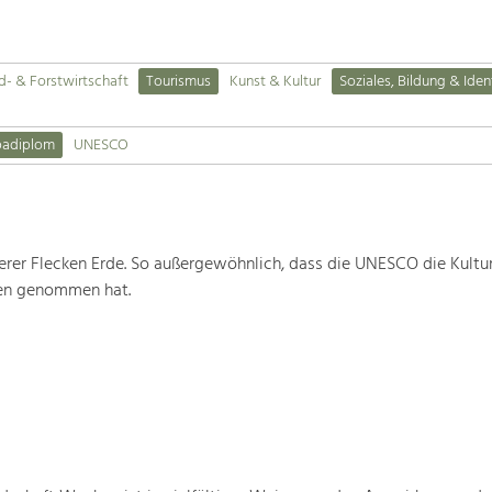
d- & Forstwirtschaft
Tourismus
Kunst & Kultur
Soziales, Bildung & Iden
padiplom
UNESCO
rer Flecken Erde. So außergewöhnlich, dass die UNESCO die Kultu
ten genommen hat.