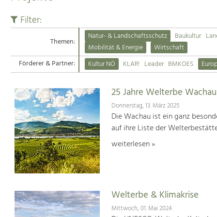
Filter:
Natur- & Landschaftsschutz
Baukultur
Lan
Themen:
Mobilität & Energie
Wirtschaft
Förderer & Partner:
Kultur NÖ
KLAR!
Leader
BMKOES
Euro
25 Jahre Welterbe Wachau
Donnerstag, 13. März 2025
Die Wachau ist ein ganz besonde
auf ihre Liste der Welterbestät
weiterlesen »
Welterbe & Klimakrise
Mittwoch, 01. Mai 2024