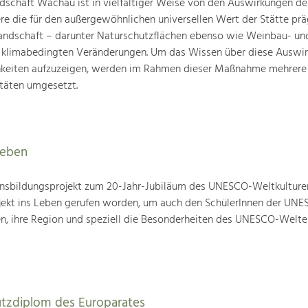
schaft Wachau ist in vielfältiger Weise von den Auswirkungen de
ere die für den außergewöhnlichen universellen Wert der Stätte pr
landschaft – darunter Naturschutzflächen ebenso wie Weinbau- un
n klimabedingten Veränderungen. Um das Wissen über diese Auswi
hkeiten aufzuzeigen, werden im Rahmen dieser Maßnahme mehrere
täten umgesetzt.
leben
nsbildungsprojekt zum 20-Jahr-Jubiläum des UNESCO-Weltkulture
ojekt ins Leben gerufen worden, um auch den SchülerInnen der UN
en, ihre Region und speziell die Besonderheiten des UNESCO-Welte
utzdiplom des Europarates