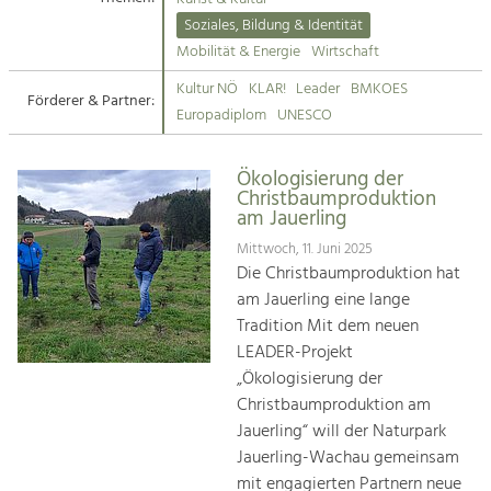
Kirchen am Fluss
Soziales, Bildung & Identität
Tourismus
Mobilität & Energie
Wirtschaft
Angebotsentwicklung und
Suche
Kultur NÖ
KLAR!
Leader
BMKOES
Positionierung.
Förderer & Partner:
Europadiplom
UNESCO
Impressum
Kunst & Kultur
Handwerk, Wissenschaft und Forschung.
Ökologisierung der
Kontakt
Christbaumproduktion
am Jauerling
Soziales, Bildung &
Mittwoch, 11. Juni 2025
Identität
Die Christbaumproduktion hat
Gleichberechtigung, Jugend und
am Jauerling eine lange
Integration
Tradition Mit dem neuen
Mobilität & Energie
LEADER-Projekt
Klimawandel, öffentlicher Verkehr und
„Ökologisierung der
erneuerbare Energie
Christbaumproduktion am
Jauerling“ will der Naturpark
Wirtschaft
Jauerling-Wachau gemeinsam
Steigerung regionaler Wertschöpfung
mit engagierten Partnern neue