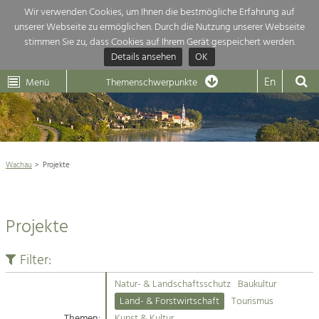
Wir verwenden Cookies, um Ihnen die bestmögliche Erfahrung auf
unserer Webseite zu ermöglichen. Durch die Nutzung unserer Webseite
Themenübersicht
stimmen Sie zu, dass Cookies auf Ihrem Gerät gespeichert werden.
Details ansehen
OK
LEADER
Wachau
Dunkelsteinerwald
Klima
Die Regionalentwicklung in unserer Region ist sehr vielfältig. Deshalb
En
Menü
Themenschwerpunkte
geben wir hier eine Übersicht über unsere Themenschwerpunkte. Für
Aktuelles
mehr Informationen einfach das Thema anklicken und schon werden alle

Projekte in diesem Kontext angezeigt.
Weltkulturerbe Wachau

Natur- &
Wachau
Projekte
Rückblick 25 Jahre Jubiläum

Landschaftsschutz
Pflege, Regulierung und
Naturschutz

Weiterentwicklung.
Projekte
Baukultur
Architektur

Ortsbild, Baukultur und nachhaltiges
Siedlungswesen.
Filter:
Landwirtschaft & Tourismus
Natur- & Landschaftsschutz
Baukultur
Land- & Forstwirtschaft
Projekte
Land- & Forstwirtschaft
Tourismus
Bewirtschaftung und Pflege der
Kulturlandschaft.
Themen:
Kunst & Kultur