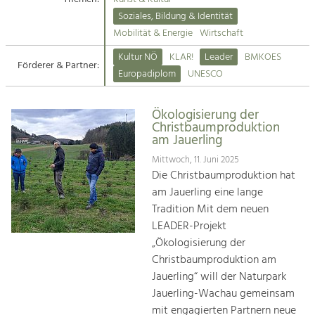
Kirchen am Fluss
Soziales, Bildung & Identität
Tourismus
Mobilität & Energie
Wirtschaft
Angebotsentwicklung und
Suche
Kultur NÖ
KLAR!
Leader
BMKOES
Positionierung.
Förderer & Partner:
Europadiplom
UNESCO
Impressum
Kunst & Kultur
Handwerk, Wissenschaft und Forschung.
Ökologisierung der
Kontakt
Christbaumproduktion
am Jauerling
Soziales, Bildung &
Mittwoch, 11. Juni 2025
Identität
Die Christbaumproduktion hat
Gleichberechtigung, Jugend und
am Jauerling eine lange
Integration
Tradition Mit dem neuen
Mobilität & Energie
LEADER-Projekt
Klimawandel, öffentlicher Verkehr und
„Ökologisierung der
erneuerbare Energie
Christbaumproduktion am
Jauerling“ will der Naturpark
Wirtschaft
Jauerling-Wachau gemeinsam
Steigerung regionaler Wertschöpfung
mit engagierten Partnern neue