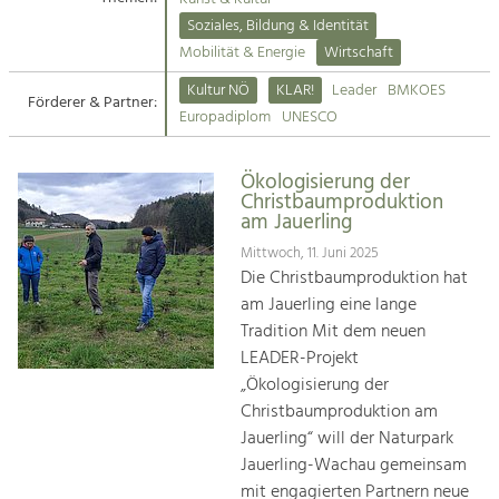
Kirchen am Fluss
Soziales, Bildung & Identität
Tourismus
Mobilität & Energie
Wirtschaft
Angebotsentwicklung und
Suche
Kultur NÖ
KLAR!
Leader
BMKOES
Positionierung.
Förderer & Partner:
Europadiplom
UNESCO
Impressum
Kunst & Kultur
Handwerk, Wissenschaft und Forschung.
Ökologisierung der
Kontakt
Christbaumproduktion
am Jauerling
Soziales, Bildung &
Mittwoch, 11. Juni 2025
Identität
Die Christbaumproduktion hat
Gleichberechtigung, Jugend und
am Jauerling eine lange
Integration
Tradition Mit dem neuen
Mobilität & Energie
LEADER-Projekt
Klimawandel, öffentlicher Verkehr und
„Ökologisierung der
erneuerbare Energie
Christbaumproduktion am
Jauerling“ will der Naturpark
Wirtschaft
Jauerling-Wachau gemeinsam
Steigerung regionaler Wertschöpfung
mit engagierten Partnern neue