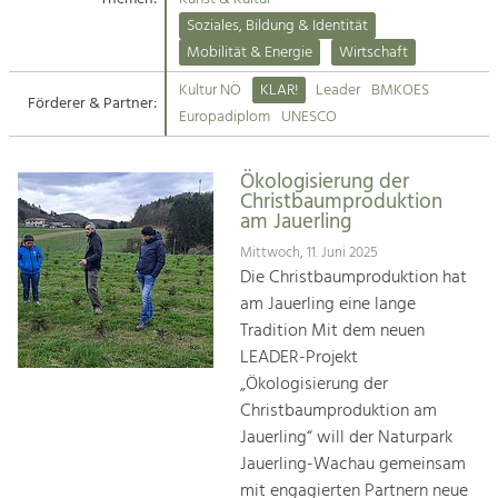
Kirchen am Fluss
Soziales, Bildung & Identität
Tourismus
Mobilität & Energie
Wirtschaft
Angebotsentwicklung und
Suche
Kultur NÖ
KLAR!
Leader
BMKOES
Positionierung.
Förderer & Partner:
Europadiplom
UNESCO
Impressum
Kunst & Kultur
Handwerk, Wissenschaft und Forschung.
Ökologisierung der
Kontakt
Christbaumproduktion
am Jauerling
Soziales, Bildung &
Mittwoch, 11. Juni 2025
Identität
Die Christbaumproduktion hat
Gleichberechtigung, Jugend und
am Jauerling eine lange
Integration
Tradition Mit dem neuen
Mobilität & Energie
LEADER-Projekt
Klimawandel, öffentlicher Verkehr und
„Ökologisierung der
erneuerbare Energie
Christbaumproduktion am
Jauerling“ will der Naturpark
Wirtschaft
Jauerling-Wachau gemeinsam
Steigerung regionaler Wertschöpfung
mit engagierten Partnern neue