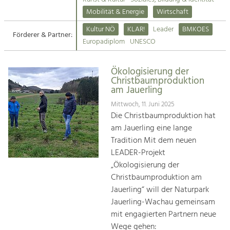
Kirchen am Fluss
Mobilität & Energie
Wirtschaft
Tourismus
Kultur NÖ
KLAR!
Leader
BMKOES
Angebotsentwicklung und
Förderer & Partner:
Suche
Europadiplom
UNESCO
Positionierung.
Impressum
Kunst & Kultur
Ökologisierung der
Christbaumproduktion
Handwerk, Wissenschaft und Forschung.
Kontakt
am Jauerling
Mittwoch, 11. Juni 2025
Soziales, Bildung &
Die Christbaumproduktion hat
Identität
am Jauerling eine lange
Gleichberechtigung, Jugend und
Tradition Mit dem neuen
Integration
LEADER-Projekt
Mobilität & Energie
„Ökologisierung der
Klimawandel, öffentlicher Verkehr und
Christbaumproduktion am
erneuerbare Energie
Jauerling“ will der Naturpark
Jauerling-Wachau gemeinsam
Wirtschaft
mit engagierten Partnern neue
Steigerung regionaler Wertschöpfung
Wege gehen: