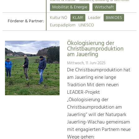
Kirchen am Fluss
Mobilität & Energie
Wirtschaft
Tourismus
Kultur NÖ
KLAR!
Leader
BMKOES
Angebotsentwicklung und
Förderer & Partner:
Suche
Europadiplom
UNESCO
Positionierung.
Impressum
Kunst & Kultur
Ökologisierung der
Christbaumproduktion
Handwerk, Wissenschaft und Forschung.
Kontakt
am Jauerling
Mittwoch, 11. Juni 2025
Soziales, Bildung &
Die Christbaumproduktion hat
Identität
am Jauerling eine lange
Gleichberechtigung, Jugend und
Tradition Mit dem neuen
Integration
LEADER-Projekt
Mobilität & Energie
„Ökologisierung der
Klimawandel, öffentlicher Verkehr und
Christbaumproduktion am
erneuerbare Energie
Jauerling“ will der Naturpark
Jauerling-Wachau gemeinsam
Wirtschaft
mit engagierten Partnern neue
Steigerung regionaler Wertschöpfung
Wege gehen: