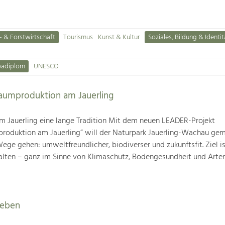
- & Forstwirtschaft
Tourismus
Kunst & Kultur
Soziales, Bildung & Identit
padiplom
UNESCO
baumproduktion am Jauerling
m Jauerling eine lange Tradition Mit dem neuen LEADER-Projekt
produktion am Jauerling“ will der Naturpark Jauerling-Wachau ge
ge gehen: umweltfreundlicher, biodiverser und zukunftsfit. Ziel ist
alten – ganz im Sinne von Klimaschutz, Bodengesundheit und Artenv
leben