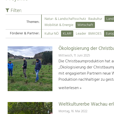
Filter:
Natur- & Landschaftsschutz
Baukultur
Land
Themen:
Mobilität & Energie
Wirtschaft
Förderer & Partner:
Kultur NÖ
KLAR!
Leader
BMKOES
Euro
Ökologisierung der Christ
Mittwoch, 11. Juni 2025
Die Christbaumproduktion hat a
„Ökologisierung der Christbaum
mit engagierten Partnern neue We
Produktion nachhaltiger zu gest
weiterlesen »
Weltkulturerbe Wachau er
Montag, 16. Mai 2022