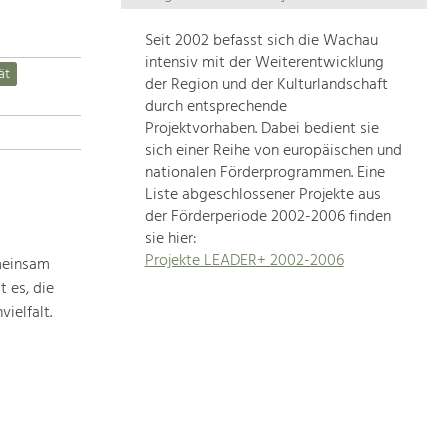
Die
Regionalentwicklung
Seit 2002 befasst sich die Wachau
in
intensiv mit der Weiterentwicklung
ät
unserer
der Region und der Kulturlandschaft
Region
durch entsprechende
ist
Projektvorhaben. Dabei bedient sie
sich einer Reihe von europäischen und
sehr
nationalen Förderprogrammen. Eine
vielfältig.
Liste abgeschlossener Projekte aus
Deshalb
der Förderperiode 2002-2006 finden
geben
sie hier:
wir
Projekte LEADER+ 2002-2006
meinsam
hier
 es, die
eine
Übersicht
ielfalt.
über
unsere
Themenschwerpunkte.
Für
mehr