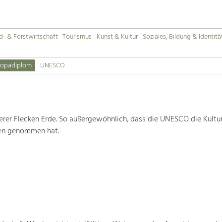
d- & Forstwirtschaft
Tourismus
Kunst & Kultur
Soziales, Bildung & Identitä
ropadiplom
UNESCO
rer Flecken Erde. So außergewöhnlich, dass die UNESCO die Kultu
ten genommen hat.