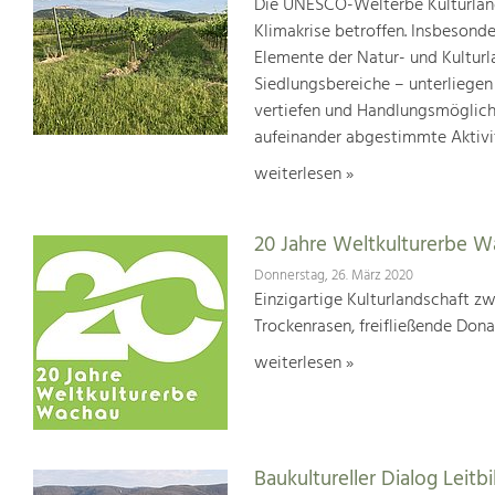
Die UNESCO-Welterbe Kulturland
Klimakrise betroffen. Insbesond
Elemente der Natur- und Kultur
Siedlungsbereiche – unterliege
vertiefen und Handlungsmöglic
aufeinander abgestimmte Aktivi
weiterlesen »
20 Jahre Weltkulturerbe 
Donnerstag, 26. März 2020
Einzigartige Kulturlandschaft z
Trockenrasen, freifließende Dona
weiterlesen »
Baukultureller Dialog Lei