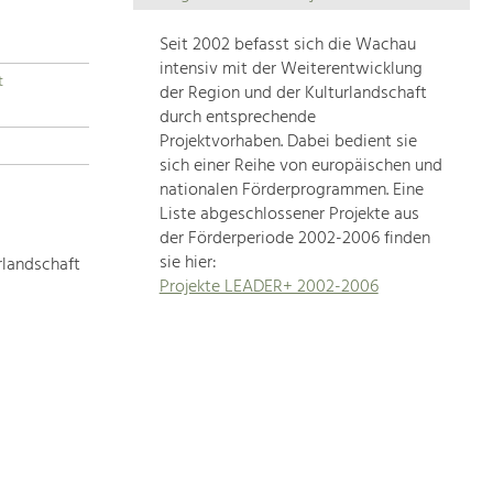
Die
Regionalentwicklung
Seit 2002 befasst sich die Wachau
in
intensiv mit der Weiterentwicklung
t
unserer
der Region und der Kulturlandschaft
Region
durch entsprechende
ist
Projektvorhaben. Dabei bedient sie
sich einer Reihe von europäischen und
sehr
nationalen Förderprogrammen. Eine
vielfältig.
Liste abgeschlossener Projekte aus
Deshalb
der Förderperiode 2002-2006 finden
geben
sie hier:
rlandschaft
wir
Projekte LEADER+ 2002-2006
hier
eine
Übersicht
über
unsere
Themenschwerpunkte.
Für
mehr