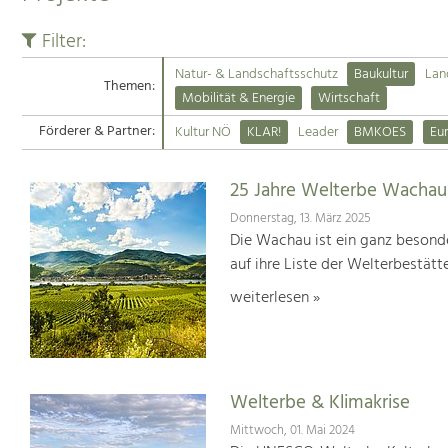
Filter:
Natur- & Landschaftsschutz
Baukultur
Lan
Themen:
Mobilität & Energie
Wirtschaft
Förderer & Partner:
Kultur NÖ
KLAR!
Leader
BMKOES
Eu
25 Jahre Welterbe Wachau
Donnerstag, 13. März 2025
Die Wachau ist ein ganz besonde
auf ihre Liste der Welterbestät
weiterlesen »
Welterbe & Klimakrise
Mittwoch, 01. Mai 2024