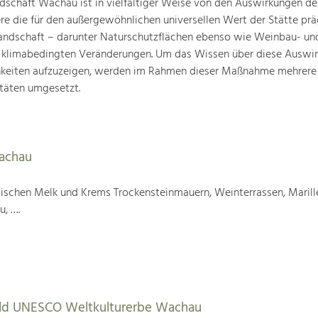
schaft Wachau ist in vielfältiger Weise von den Auswirkungen de
ere die für den außergewöhnlichen universellen Wert der Stätte pr
landschaft – darunter Naturschutzflächen ebenso wie Weinbau- un
n klimabedingten Veränderungen. Um das Wissen über diese Auswi
hkeiten aufzuzeigen, werden im Rahmen dieser Maßnahme mehrere
täten umgesetzt.
Wachau
wischen Melk und Krems Trockensteinmauern, Weinterrassen, Marill
u, ….
tbild UNESCO Weltkulturerbe Wachau