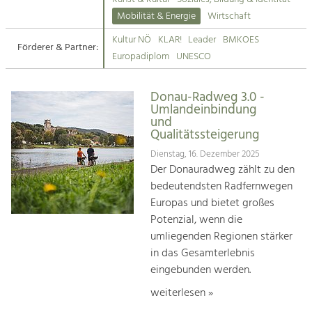
Kirchen am Fluss
Mobilität & Energie
Wirtschaft
Tourismus
Kultur NÖ
KLAR!
Leader
BMKOES
Angebotsentwicklung und
Förderer & Partner:
Suche
Europadiplom
UNESCO
Positionierung.
Impressum
Kunst & Kultur
Donau-Radweg 3.0 -
Umlandeinbindung
Handwerk, Wissenschaft und Forschung.
Kontakt
und
Qualitätssteigerung
Soziales, Bildung &
Dienstag, 16. Dezember 2025
Der Donauradweg zählt zu den
Identität
bedeutendsten Radfernwegen
Gleichberechtigung, Jugend und
Integration
Europas und bietet großes
Mobilität & Energie
Potenzial, wenn die
Klimawandel, öffentlicher Verkehr und
umliegenden Regionen stärker
erneuerbare Energie
in das Gesamterlebnis
eingebunden werden.
Wirtschaft
Steigerung regionaler Wertschöpfung
weiterlesen »