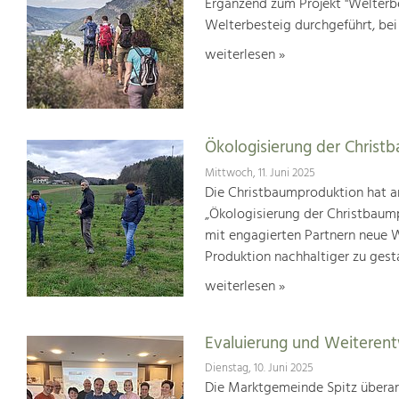
Ergänzend zum Projekt "Welterbe
Welterbesteig durchgeführt, be
weiterlesen »
Ökologisierung der Christ
Mittwoch, 11. Juni 2025
Die Christbaumproduktion hat a
„Ökologisierung der Christbaum
mit engagierten Partnern neue We
Produktion nachhaltiger zu gest
weiterlesen »
Evaluierung und Weiterent
Dienstag, 10. Juni 2025
Die Marktgemeinde Spitz überar