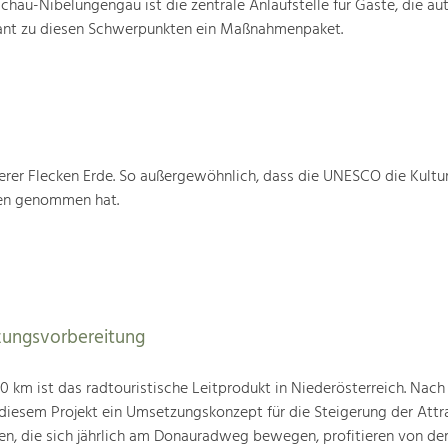
au-Nibelungengau ist die zentrale Anlaufstelle für Gäste, die au
ant zu diesen Schwerpunkten ein Maßnahmenpaket.
rer Flecken Erde. So außergewöhnlich, dass die UNESCO die Kultu
ten genommen hat.
ungsvorbereitung
km ist das radtouristische Leitprodukt in Niederösterreich. Nach
 diesem Projekt ein Umsetzungskonzept für die Steigerung der Attra
den, die sich jährlich am Donauradweg bewegen, profitieren von d