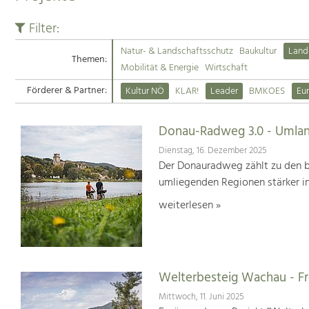
Filter:
Natur- & Landschaftsschutz
Baukultur
Land
Themen:
Mobilität & Energie
Wirtschaft
Förderer & Partner:
Kultur NÖ
KLAR!
Leader
BMKOES
Eu
Donau-Radweg 3.0 - Umlan
Dienstag, 16. Dezember 2025
Der Donauradweg zählt zu den b
umliegenden Regionen stärker i
weiterlesen »
Welterbesteig Wachau - 
Mittwoch, 11. Juni 2025