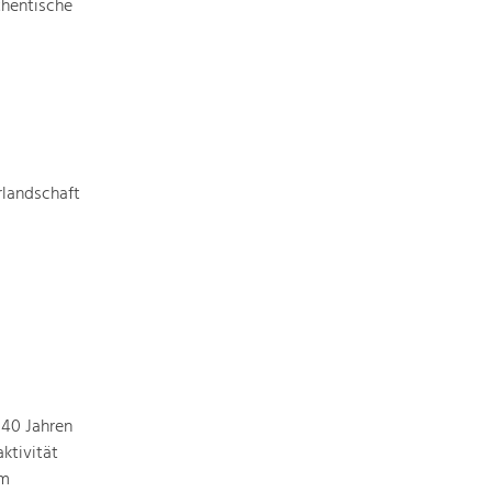
Identität
thentische
Gleichberechtigung, Jugend und
Integration
Mobilität & Energie
Klimawandel, öffentlicher Verkehr und
erneuerbare Energie
rlandschaft
Wirtschaft
Steigerung regionaler Wertschöpfung
 40 Jahren
ktivität
em