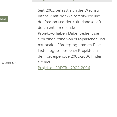
Die
Regionalentwicklung
Seit 2002 befasst sich die Wachau
in
intensiv mit der Weiterentwicklung
tität
unserer
der Region und der Kulturlandschaft
Region
durch entsprechende
ist
Projektvorhaben. Dabei bedient sie
sich einer Reihe von europäischen und
sehr
nationalen Förderprogrammen. Eine
vielfältig.
Liste abgeschlossener Projekte aus
Deshalb
der Förderperiode 2002-2006 finden
geben
sie hier:
, wenn die
wir
Projekte LEADER+ 2002-2006
hier
eine
Übersicht
über
unsere
Themenschwerpunkte.
Für
mehr