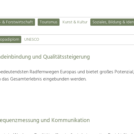
- & Forstwirtschaft
Tourismus
Kunst & Kultur
Soziales, Bildung & Iden
ropadiplom
UNESCO
deinbindung und Qualitätssteigerung
edeutendsten Radfernwegen Europas und bietet großes Potenzial
n das Gesamterlebnis eingebunden werden.
Frequenzmessung und Kommunikation