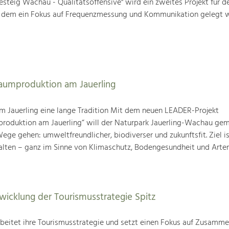
steig Wachau - Qualitätsoffensive" wird ein zweites Projekt für d
i dem ein Fokus auf Frequenzmessung und Kommunikation gelegt w
baumproduktion am Jauerling
m Jauerling eine lange Tradition Mit dem neuen LEADER-Projekt
produktion am Jauerling“ will der Naturpark Jauerling-Wachau ge
ge gehen: umweltfreundlicher, biodiverser und zukunftsfit. Ziel ist
alten – ganz im Sinne von Klimaschutz, Bodengesundheit und Artenv
wicklung der Tourismusstrategie Spitz
beitet ihre Tourismusstrategie und setzt einen Fokus auf Zusamme