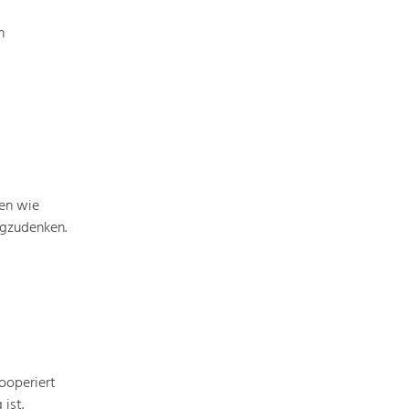
n
men wie
egzudenken.
ooperiert
ist.