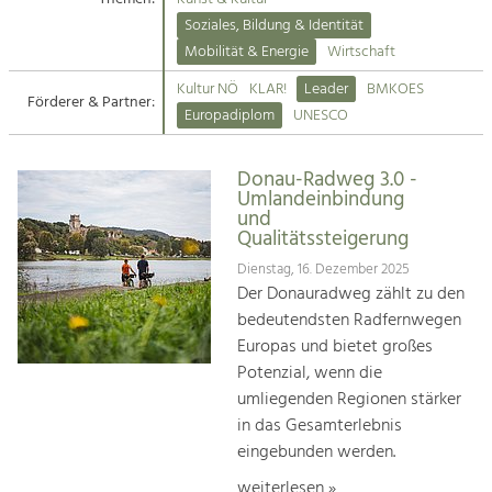
Kirchen am Fluss
Soziales, Bildung & Identität
Tourismus
Mobilität & Energie
Wirtschaft
Angebotsentwicklung und
Suche
Kultur NÖ
KLAR!
Leader
BMKOES
Positionierung.
Förderer & Partner:
Europadiplom
UNESCO
Impressum
Kunst & Kultur
Handwerk, Wissenschaft und Forschung.
Donau-Radweg 3.0 -
Kontakt
Umlandeinbindung
und
Qualitätssteigerung
Soziales, Bildung &
Identität
Dienstag, 16. Dezember 2025
Der Donauradweg zählt zu den
Gleichberechtigung, Jugend und
Integration
bedeutendsten Radfernwegen
Mobilität & Energie
Europas und bietet großes
Klimawandel, öffentlicher Verkehr und
Potenzial, wenn die
erneuerbare Energie
umliegenden Regionen stärker
in das Gesamterlebnis
Wirtschaft
eingebunden werden.
Steigerung regionaler Wertschöpfung
weiterlesen »