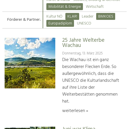
Kirchen am Fluss
Mobilität & Energie
Wirtschaft
Tourismus
Kultur NÖ
KLAR!
Leader
BMKOES
Angebotsentwicklung und
Förderer & Partner:
Suche
Europadiplom
UNESCO
Positionierung.
Impressum
Kunst & Kultur
25 Jahre Welterbe
Wachau
Handwerk, Wissenschaft und Forschung.
Kontakt
Donnerstag, 13. März 2025
Die Wachau ist ein ganz
Soziales, Bildung &
besonderer Flecken Erde. So
Identität
außergewöhnlich, dass die
Gleichberechtigung, Jugend und
UNESCO die Kulturlandschaft
Integration
auf ihre Liste der
Mobilität & Energie
Welterbestätten genommen
Klimawandel, öffentlicher Verkehr und
erneuerbare Energie
hat.
weiterlesen »
Wirtschaft
Steigerung regionaler Wertschöpfung