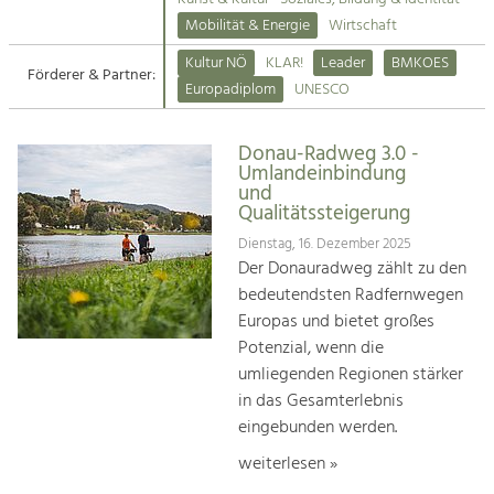
Kirchen am Fluss
Mobilität & Energie
Wirtschaft
Tourismus
Kultur NÖ
KLAR!
Leader
BMKOES
Angebotsentwicklung und
Förderer & Partner:
Suche
Europadiplom
UNESCO
Positionierung.
Impressum
Kunst & Kultur
Donau-Radweg 3.0 -
Umlandeinbindung
Handwerk, Wissenschaft und Forschung.
Kontakt
und
Qualitätssteigerung
Soziales, Bildung &
Dienstag, 16. Dezember 2025
Der Donauradweg zählt zu den
Identität
bedeutendsten Radfernwegen
Gleichberechtigung, Jugend und
Integration
Europas und bietet großes
Mobilität & Energie
Potenzial, wenn die
Klimawandel, öffentlicher Verkehr und
umliegenden Regionen stärker
erneuerbare Energie
in das Gesamterlebnis
eingebunden werden.
Wirtschaft
Steigerung regionaler Wertschöpfung
weiterlesen »