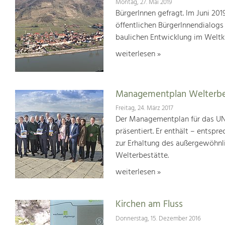
Montag, 27. Mai 2019
BürgerInnen gefragt. Im Juni 20
öffentlichen BürgerInnendialogs
baulichen Entwicklung im Weltk
weiterlesen »
Managementplan Welterb
Freitag, 24. März 2017
Der Managementplan für das UN
präsentiert. Er enthält – ents
zur Erhaltung des außergewöhnlic
Welterbestätte.
weiterlesen »
Kirchen am Fluss
Donnerstag, 15. Dezember 2016