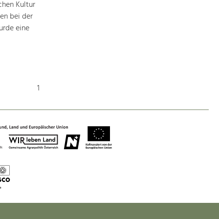
chen Kultur
en bei der
urde eine
1