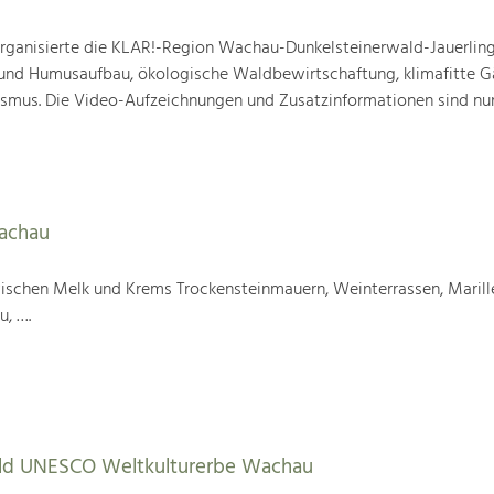
ganisierte die KLAR!-Region Wachau-Dunkelsteinerwald-Jauerling
nd Humusaufbau, ökologische Waldbewirtschaftung, klimafitte G
mus. Die Video-Aufzeichnungen und Zusatzinformationen sind nun
Wachau
wischen Melk und Krems Trockensteinmauern, Weinterrassen, Marill
u, ….
tbild UNESCO Weltkulturerbe Wachau