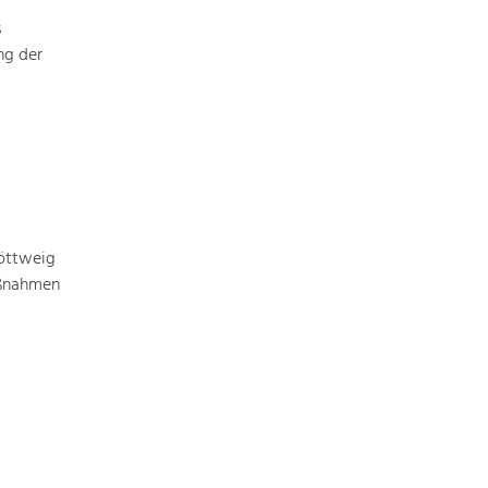
Identität
Gleichberechtigung, Jugend und
s
Integration
ng der
Mobilität & Energie
Klimawandel, öffentlicher Verkehr und
erneuerbare Energie
Wirtschaft
Steigerung regionaler Wertschöpfung
öttweig
aßnahmen