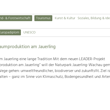
nd- & Forstwirtschaft
Tourismus
Kunst & Kultur
Soziales, Bildung & Ide
Europadiplom
UNESCO
baumproduktion am Jauerling
m Jauerling eine lange Tradition Mit dem neuen LEADER-Projekt
produktion am Jauerling“ will der Naturpark Jauerling-Wachau ge
ge gehen: umweltfreundlicher, biodiverser und zukunftsfit. Ziel ist
alten – ganz im Sinne von Klimaschutz, Bodengesundheit und Artenv