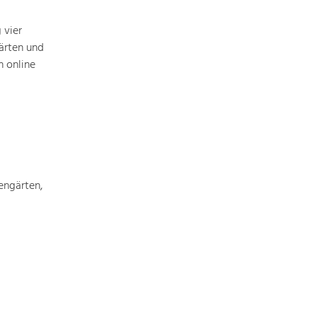
Baukultur
 vier
Ortsbild, Baukultur und nachhaltiges
Siedlungswesen.
ärten und
 online
Land- & Forstwirtschaft
Bewirtschaftung und Pflege der
Kulturlandschaft.
Tourismus
Angebotsentwicklung und
engärten,
Positionierung.
Kunst & Kultur
Handwerk, Wissenschaft und Forschung.
Soziales, Bildung &