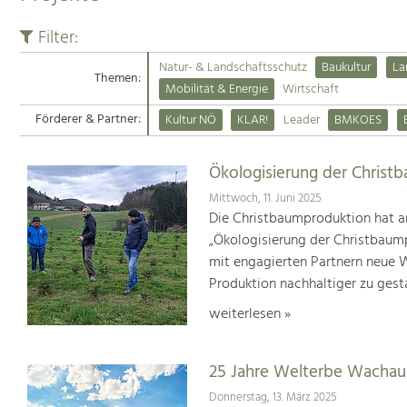
Filter:
Natur- & Landschaftsschutz
Baukultur
La
Themen:
Mobilität & Energie
Wirtschaft
Förderer & Partner:
Kultur NÖ
KLAR!
Leader
BMKOES
Ökologisierung der Christ
Mittwoch, 11. Juni 2025
Die Christbaumproduktion hat a
„Ökologisierung der Christbaum
mit engagierten Partnern neue We
Produktion nachhaltiger zu gest
weiterlesen »
25 Jahre Welterbe Wachau
Donnerstag, 13. März 2025