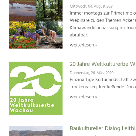
Mittwoch, 04. August 2021
Immer montags zur Primetime or
Webinare zu den Themen Acker u
Klimawandelanpassung im Touris
abrufbar.
weiterlesen »
20 Jahre Weltkulturerbe 
Donnerstag, 26. März 2020
Einzigartige Kulturlandschaft z
Trockenrasen, freifließende Dona
weiterlesen »
Baukultureller Dialog Lei