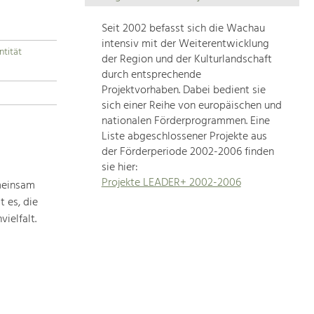
Die
Regionalentwicklung
Seit 2002 befasst sich die Wachau
in
intensiv mit der Weiterentwicklung
ntität
unserer
der Region und der Kulturlandschaft
Region
durch entsprechende
ist
Projektvorhaben. Dabei bedient sie
sich einer Reihe von europäischen und
sehr
nationalen Förderprogrammen. Eine
vielfältig.
Liste abgeschlossener Projekte aus
Deshalb
der Förderperiode 2002-2006 finden
geben
sie hier:
wir
Projekte LEADER+ 2002-2006
meinsam
hier
 es, die
eine
Übersicht
ielfalt.
über
unsere
Themenschwerpunkte.
Für
mehr