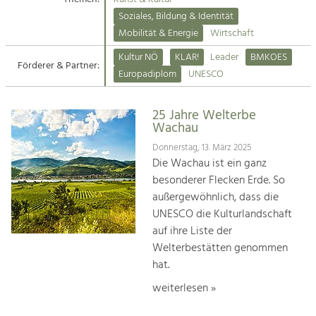
Kirchen am Fluss
Soziales, Bildung & Identität
Tourismus
Mobilität & Energie
Wirtschaft
Angebotsentwicklung und
Suche
Kultur NÖ
KLAR!
Leader
BMKOES
Positionierung.
Förderer & Partner:
Europadiplom
UNESCO
Impressum
Kunst & Kultur
Handwerk, Wissenschaft und Forschung.
25 Jahre Welterbe
Kontakt
Wachau
Donnerstag, 13. März 2025
Soziales, Bildung &
Die Wachau ist ein ganz
Identität
besonderer Flecken Erde. So
Gleichberechtigung, Jugend und
außergewöhnlich, dass die
Integration
UNESCO die Kulturlandschaft
Mobilität & Energie
auf ihre Liste der
Klimawandel, öffentlicher Verkehr und
erneuerbare Energie
Welterbestätten genommen
hat.
Wirtschaft
weiterlesen »
Steigerung regionaler Wertschöpfung