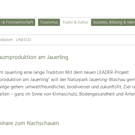
- & Forstwirtschaft
Tourismus
Kunst & Kultur
Soziales, Bildung & Iden
adiplom
UNESCO
baumproduktion am Jauerling
m Jauerling eine lange Tradition Mit dem neuen LEADER-Projekt
produktion am Jauerling“ will der Naturpark Jauerling-Wachau ge
ge gehen: umweltfreundlicher, biodiverser und zukunftsfit. Ziel ist
alten – ganz im Sinne von Klimaschutz, Bodengesundheit und Artenv
binare zum Nachschauen