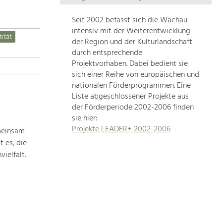
Die
Regionalentwicklung
Seit 2002 befasst sich die Wachau
in
intensiv mit der Weiterentwicklung
tität
unserer
der Region und der Kulturlandschaft
Region
durch entsprechende
ist
Projektvorhaben. Dabei bedient sie
sich einer Reihe von europäischen und
sehr
nationalen Förderprogrammen. Eine
vielfältig.
Liste abgeschlossener Projekte aus
Deshalb
der Förderperiode 2002-2006 finden
geben
sie hier:
wir
Projekte LEADER+ 2002-2006
meinsam
hier
 es, die
eine
Übersicht
ielfalt.
über
unsere
Themenschwerpunkte.
Für
mehr