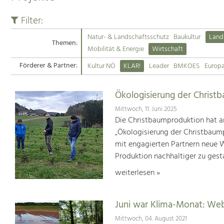
Filter:
Natur- & Landschaftsschutz
Baukultur
Land
Themen:
Mobilität & Energie
Wirtschaft
Förderer & Partner:
Kultur NÖ
KLAR!
Leader
BMKOES
Europ
Ökologisierung der Christ
Mittwoch, 11. Juni 2025
Die Christbaumproduktion hat a
„Ökologisierung der Christbaum
mit engagierten Partnern neue We
Produktion nachhaltiger zu gest
weiterlesen »
Juni war Klima-Monat: We
Mittwoch, 04. August 2021