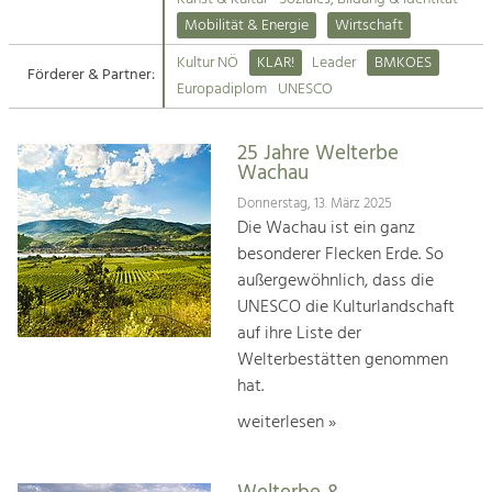
Kirchen am Fluss
Mobilität & Energie
Wirtschaft
Tourismus
Kultur NÖ
KLAR!
Leader
BMKOES
Angebotsentwicklung und
Förderer & Partner:
Suche
Europadiplom
UNESCO
Positionierung.
Impressum
Kunst & Kultur
25 Jahre Welterbe
Wachau
Handwerk, Wissenschaft und Forschung.
Kontakt
Donnerstag, 13. März 2025
Die Wachau ist ein ganz
Soziales, Bildung &
besonderer Flecken Erde. So
Identität
außergewöhnlich, dass die
Gleichberechtigung, Jugend und
UNESCO die Kulturlandschaft
Integration
auf ihre Liste der
Mobilität & Energie
Welterbestätten genommen
Klimawandel, öffentlicher Verkehr und
erneuerbare Energie
hat.
weiterlesen »
Wirtschaft
Steigerung regionaler Wertschöpfung