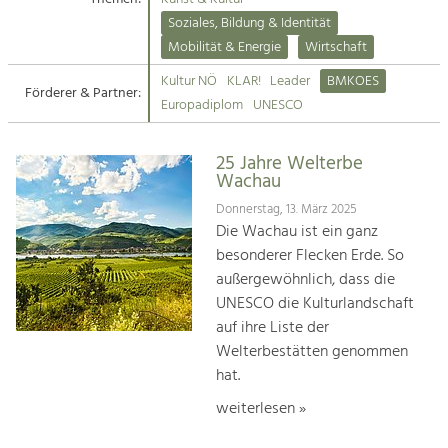
Kirchen am Fluss
Soziales, Bildung & Identität
Tourismus
Mobilität & Energie
Wirtschaft
Angebotsentwicklung und
Suche
Kultur NÖ
KLAR!
Leader
BMKOES
Positionierung.
Förderer & Partner:
Europadiplom
UNESCO
Impressum
Kunst & Kultur
Handwerk, Wissenschaft und Forschung.
25 Jahre Welterbe
Kontakt
Wachau
Donnerstag, 13. März 2025
Soziales, Bildung &
Die Wachau ist ein ganz
Identität
besonderer Flecken Erde. So
Gleichberechtigung, Jugend und
außergewöhnlich, dass die
Integration
UNESCO die Kulturlandschaft
Mobilität & Energie
auf ihre Liste der
Klimawandel, öffentlicher Verkehr und
erneuerbare Energie
Welterbestätten genommen
hat.
Wirtschaft
weiterlesen »
Steigerung regionaler Wertschöpfung