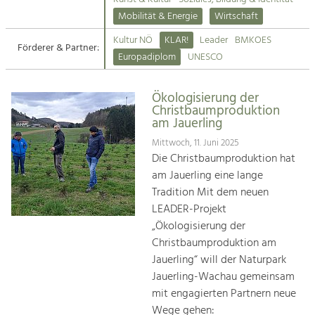
Kirchen am Fluss
Mobilität & Energie
Wirtschaft
Tourismus
Kultur NÖ
KLAR!
Leader
BMKOES
Angebotsentwicklung und
Förderer & Partner:
Suche
Europadiplom
UNESCO
Positionierung.
Impressum
Kunst & Kultur
Ökologisierung der
Christbaumproduktion
Handwerk, Wissenschaft und Forschung.
Kontakt
am Jauerling
Mittwoch, 11. Juni 2025
Soziales, Bildung &
Die Christbaumproduktion hat
Identität
am Jauerling eine lange
Gleichberechtigung, Jugend und
Tradition Mit dem neuen
Integration
LEADER-Projekt
Mobilität & Energie
„Ökologisierung der
Klimawandel, öffentlicher Verkehr und
Christbaumproduktion am
erneuerbare Energie
Jauerling“ will der Naturpark
Jauerling-Wachau gemeinsam
Wirtschaft
mit engagierten Partnern neue
Steigerung regionaler Wertschöpfung
Wege gehen: