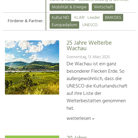
Kirchen am Fluss
Mobilität & Energie
Wirtschaft
Tourismus
Kultur NÖ
KLAR!
Leader
BMKOES
Angebotsentwicklung und
Förderer & Partner:
Suche
Europadiplom
UNESCO
Positionierung.
Impressum
Kunst & Kultur
25 Jahre Welterbe
Wachau
Handwerk, Wissenschaft und Forschung.
Kontakt
Donnerstag, 13. März 2025
Die Wachau ist ein ganz
Soziales, Bildung &
besonderer Flecken Erde. So
Identität
außergewöhnlich, dass die
Gleichberechtigung, Jugend und
UNESCO die Kulturlandschaft
Integration
auf ihre Liste der
Mobilität & Energie
Welterbestätten genommen
Klimawandel, öffentlicher Verkehr und
erneuerbare Energie
hat.
weiterlesen »
Wirtschaft
Steigerung regionaler Wertschöpfung