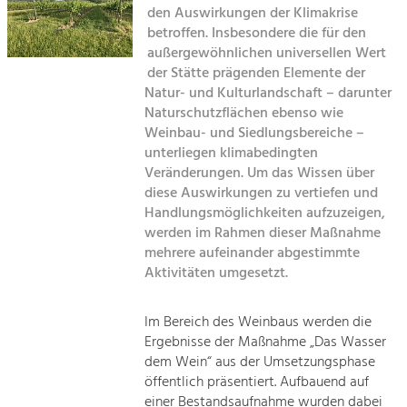
den Auswirkungen der Klimakrise
Kirchen am Fluss
betroffen. Insbesondere die für den
Tourismus
außergewöhnlichen universellen Wert
Angebotsentwicklung und
Suche
der Stätte prägenden Elemente der
Positionierung.
Natur- und Kulturlandschaft – darunter
Naturschutzflächen ebenso wie
Impressum
Kunst & Kultur
Weinbau- und Siedlungsbereiche –
Handwerk, Wissenschaft und Forschung.
unterliegen klimabedingten
Kontakt
Veränderungen. Um das Wissen über
diese Auswirkungen zu vertiefen und
Soziales, Bildung &
Handlungsmöglichkeiten aufzuzeigen,
Identität
werden im Rahmen dieser Maßnahme
Gleichberechtigung, Jugend und
mehrere aufeinander abgestimmte
Integration
Aktivitäten umgesetzt.
Mobilität & Energie
Klimawandel, öffentlicher Verkehr und
erneuerbare Energie
Im Bereich des Weinbaus werden die
Ergebnisse der Maßnahme „Das Wasser
Wirtschaft
dem Wein“ aus der Umsetzungsphase
öffentlich präsentiert. Aufbauend auf
Steigerung regionaler Wertschöpfung
einer Bestandsaufnahme wurden dabei