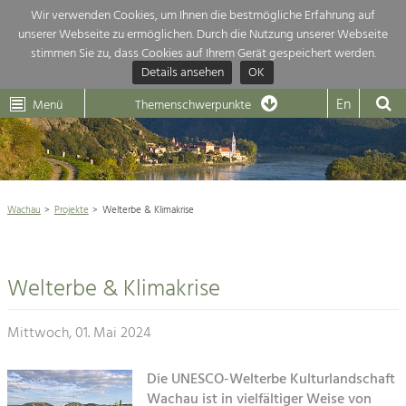
Wir verwenden Cookies, um Ihnen die bestmögliche Erfahrung auf
unserer Webseite zu ermöglichen. Durch die Nutzung unserer Webseite
Themenübersicht
stimmen Sie zu, dass Cookies auf Ihrem Gerät gespeichert werden.
Details ansehen
OK
LEADER
Wachau
Dunkelsteinerwald
Klima
Die Regionalentwicklung in unserer Region ist sehr vielfältig. Deshalb
En
Menü
Themenschwerpunkte
geben wir hier eine Übersicht über unsere Themenschwerpunkte. Für
Aktuelles
mehr Informationen einfach das Thema anklicken und schon werden alle

Projekte in diesem Kontext angezeigt.
Weltkulturerbe Wachau

Natur- &
Wachau
Projekte
Welterbe & Klimakrise
Rückblick 25 Jahre Jubiläum

Landschaftsschutz
Pflege, Regulierung und
Naturschutz

Weiterentwicklung.
Welterbe & Klimakrise
Baukultur
Architektur

Ortsbild, Baukultur und nachhaltiges
Siedlungswesen.
Mittwoch, 01. Mai 2024
Landwirtschaft & Tourismus
Land- & Forstwirtschaft
Die UNESCO-Welterbe Kulturlandschaft
Projekte
Bewirtschaftung und Pflege der
Wachau ist in vielfältiger Weise von
Kulturlandschaft.