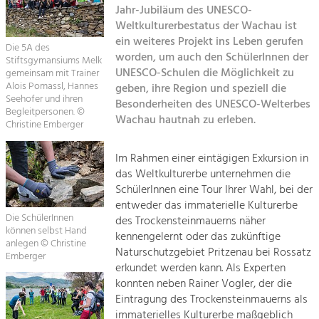
Jahr-Jubiläum des UNESCO-
Kirchen am Fluss
Weltkulturerbestatus der Wachau ist
Tourismus
ein weiteres Projekt ins Leben gerufen
Angebotsentwicklung und
Die 5A des
Suche
worden, um auch den SchülerInnen der
Positionierung.
Stiftsgymansiums Melk
UNESCO-Schulen die Möglichkeit zu
gemeinsam mit Trainer
Alois Pomassl, Hannes
geben, ihre Region und speziell die
Impressum
Kunst & Kultur
Seehofer und ihren
Besonderheiten des UNESCO-Welterbes
Handwerk, Wissenschaft und Forschung.
Begleitpersonen. ©
Wachau hautnah zu erleben.
Kontakt
Christine Emberger
Soziales, Bildung &
Im Rahmen einer eintägigen Exkursion in
das Weltkulturerbe unternehmen die
Identität
SchülerInnen eine Tour Ihrer Wahl, bei der
Gleichberechtigung, Jugend und
Integration
entweder das immaterielle Kulturerbe
Die SchülerInnen
Mobilität & Energie
des Trockensteinmauerns näher
können selbst Hand
kennengelernt oder das zukünftige
Klimawandel, öffentlicher Verkehr und
anlegen © Christine
erneuerbare Energie
Naturschutzgebiet Pritzenau bei Rossatz
Emberger
erkundet werden kann. Als Experten
Wirtschaft
konnten neben Rainer Vogler, der die
Eintragung des Trockensteinmauerns als
Steigerung regionaler Wertschöpfung
immaterielles Kulturerbe maßgeblich