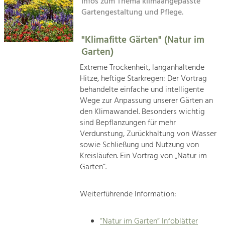
Infos zum Thema klimaangepasste
Kirchen am Fluss
Gartengestaltung und Pflege.
Tourismus
Angebotsentwicklung und
"Klimafitte Gärten" (Natur im
Suche
Positionierung.
Garten)
Impressum
Kunst & Kultur
Extreme Trockenheit, langanhaltende
Hitze, heftige Starkregen: Der Vortrag
Handwerk, Wissenschaft und Forschung.
Kontakt
behandelte einfache und intelligente
Wege zur Anpassung unserer Gärten an
Soziales, Bildung &
den Klimawandel. Besonders wichtig
sind Bepflanzungen für mehr
Identität
Verdunstung, Zurückhaltung von Wasser
Gleichberechtigung, Jugend und
Integration
sowie Schließung und Nutzung von
Mobilität & Energie
Kreisläufen. Ein Vortrag von „Natur im
Garten“.
Klimawandel, öffentlicher Verkehr und
erneuerbare Energie
Weiterführende Information:
Wirtschaft
Steigerung regionaler Wertschöpfung
“Natur im Garten” Infoblätter