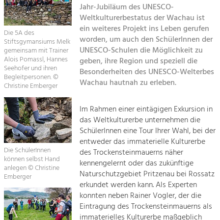
Jahr-Jubiläum des UNESCO-
Kirchen am Fluss
Weltkulturerbestatus der Wachau ist
Tourismus
ein weiteres Projekt ins Leben gerufen
Angebotsentwicklung und
Die 5A des
Suche
worden, um auch den SchülerInnen der
Positionierung.
Stiftsgymansiums Melk
UNESCO-Schulen die Möglichkeit zu
gemeinsam mit Trainer
Alois Pomassl, Hannes
geben, ihre Region und speziell die
Impressum
Kunst & Kultur
Seehofer und ihren
Besonderheiten des UNESCO-Welterbes
Handwerk, Wissenschaft und Forschung.
Begleitpersonen. ©
Wachau hautnah zu erleben.
Kontakt
Christine Emberger
Soziales, Bildung &
Im Rahmen einer eintägigen Exkursion in
das Weltkulturerbe unternehmen die
Identität
SchülerInnen eine Tour Ihrer Wahl, bei der
Gleichberechtigung, Jugend und
Integration
entweder das immaterielle Kulturerbe
Die SchülerInnen
Mobilität & Energie
des Trockensteinmauerns näher
können selbst Hand
kennengelernt oder das zukünftige
Klimawandel, öffentlicher Verkehr und
anlegen © Christine
erneuerbare Energie
Naturschutzgebiet Pritzenau bei Rossatz
Emberger
erkundet werden kann. Als Experten
Wirtschaft
konnten neben Rainer Vogler, der die
Eintragung des Trockensteinmauerns als
Steigerung regionaler Wertschöpfung
immaterielles Kulturerbe maßgeblich