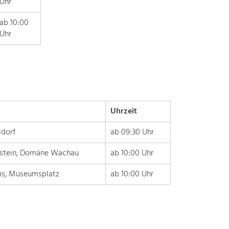
Informationen
Uhr
einfach
ab 10:00
das
Uhr
Thema
anklicken
und
schon
werden
alle
Projekte
Uhrzeit
in
diesem
dorf
ab 09:30 Uhr
Kontext
stein, Domäne Wachau
ab 10:00 Uhr
angezeigt.
s, Museumsplatz
ab 10:00 Uhr
Natur- &
Landschaftsschutz
Pflege, Regulierung und
Weiterentwicklung.