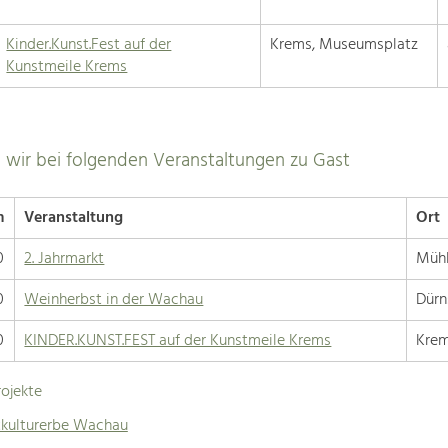
Kinder.Kunst.Fest auf der
Krems, Museumsplatz
Kunstmeile Krems
 wir bei folgenden Veranstaltungen zu Gast
m
Veranstaltung
Ort
0
2. Jahrmarkt
Mühl
0
Weinherbst in der Wachau
Dürn
0
KINDER.KUNST.FEST auf der Kunstmeile Krems
Krem
ojekte
tkulturerbe Wachau