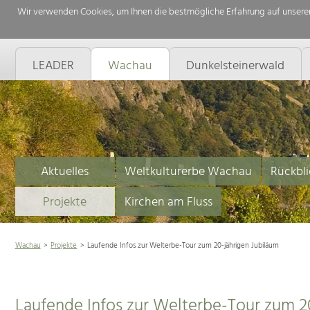
Wir verwenden Cookies, um Ihnen die bestmögliche Erfahrung auf unserer
LEADER
Wachau
Dunkelsteinerwald
Aktuelles
Weltkulturerbe Wachau
Rückbli
Projekte
Kirchen am Fluss
Wachau
Projekte
Laufende Infos zur Welterbe-Tour zum 20-jährigen Jubiläum
Laufende Infos zur Welterbe-Tour zum 2