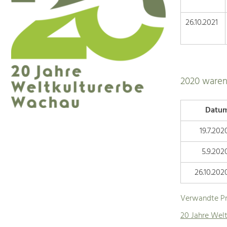
26.10.2021
2020 waren
Datu
19.7.202
5.9.202
26.10.202
Verwandte Pr
20 Jahre Wel