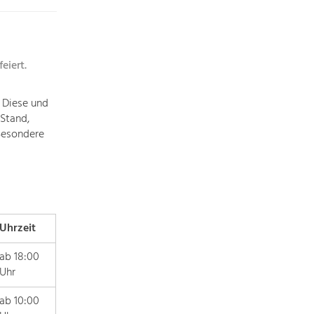
Die
Regionalentwicklung
in
unserer
eiert.
Region
ist
 Diese und
sehr
Stand,
vielfältig.
Besondere
Deshalb
geben
wir
hier
eine
Übersicht
Uhrzeit
über
unsere
ab 18:00
Themenschwerpunkte.
Uhr
Für
mehr
ab 10:00