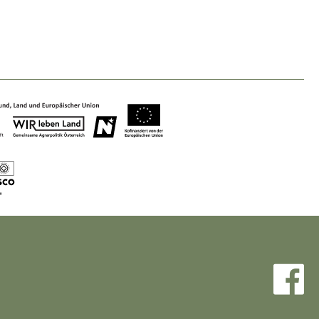
Baukultur
Ortsbild, Baukultur und nachhaltiges
Siedlungswesen.
Land- & Forstwirtschaft
Bewirtschaftung und Pflege der
Kulturlandschaft.
Tourismus
Angebotsentwicklung und
Positionierung.
Kunst & Kultur
Handwerk, Wissenschaft und Forschung.
Soziales, Bildung &