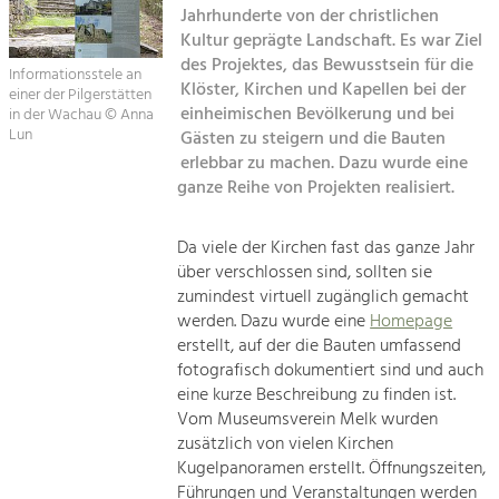
Jahrhunderte von der christlichen
Kirchen am Fluss
Kultur geprägte Landschaft. Es war Ziel
Tourismus
des Projektes, das Bewusstsein für die
Angebotsentwicklung und
Informationsstele an
Suche
Klöster, Kirchen und Kapellen bei der
Positionierung.
einer der Pilgerstätten
einheimischen Bevölkerung und bei
in der Wachau © Anna
Lun
Gästen zu steigern und die Bauten
Impressum
Kunst & Kultur
erlebbar zu machen. Dazu wurde eine
Handwerk, Wissenschaft und Forschung.
ganze Reihe von Projekten realisiert.
Kontakt
Soziales, Bildung &
Da viele der Kirchen fast das ganze Jahr
über verschlossen sind, sollten sie
Identität
zumindest virtuell zugänglich gemacht
Gleichberechtigung, Jugend und
Integration
werden. Dazu wurde eine
Homepage
Mobilität & Energie
erstellt, auf der die Bauten umfassend
fotografisch dokumentiert sind und auch
Klimawandel, öffentlicher Verkehr und
erneuerbare Energie
eine kurze Beschreibung zu finden ist.
Vom Museumsverein Melk wurden
Wirtschaft
zusätzlich von vielen Kirchen
Kugelpanoramen erstellt. Öffnungszeiten,
Steigerung regionaler Wertschöpfung
Führungen und Veranstaltungen werden