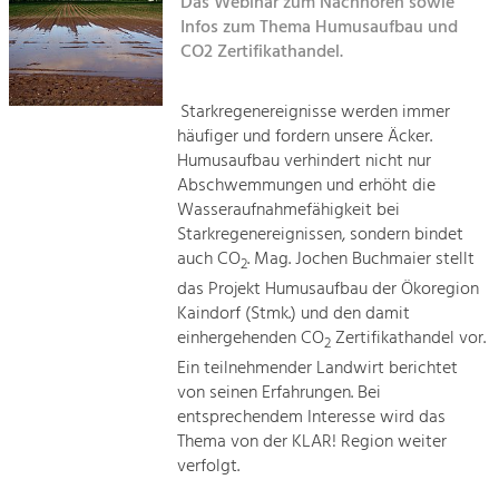
Das Webinar zum Nachhören sowie
Kirchen am Fluss
Infos zum Thema Humusaufbau und
Tourismus
CO2 Zertifikathandel.
Angebotsentwicklung und
Suche
Positionierung.
Starkregenereignisse werden immer
häufiger und fordern unsere Äcker.
Impressum
Kunst & Kultur
Humusaufbau verhindert nicht nur
Handwerk, Wissenschaft und Forschung.
Abschwemmungen und erhöht die
Kontakt
Wasseraufnahmefähigkeit bei
Starkregenereignissen, sondern bindet
Soziales, Bildung &
auch CO
. Mag. Jochen Buchmaier stellt
2
Identität
das Projekt Humusaufbau der Ökoregion
Gleichberechtigung, Jugend und
Kaindorf (Stmk.) und den damit
Integration
einhergehenden CO
Zertifikathandel vor.
Mobilität & Energie
2
Ein teilnehmender Landwirt berichtet
Klimawandel, öffentlicher Verkehr und
erneuerbare Energie
von seinen Erfahrungen. Bei
entsprechendem Interesse wird das
Thema von der KLAR! Region weiter
Wirtschaft
verfolgt.
Steigerung regionaler Wertschöpfung