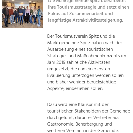
Die Marktgemeinde Spitz überarbeitet
Kirchen am Fluss
ihre Tourismusstrategie und setzt einen
Tourismus
Fokus auf Zusammenarbeit und
langfristige Attraktivitätssteigerung.
Angebotsentwicklung und
Suche
Positionierung.
Der Tourismusverein Spitz und die
Impressum
Kunst & Kultur
Marktgemeinde Spitz haben nach der
Handwerk, Wissenschaft und Forschung.
Ausarbeitung eines touristischen
Kontakt
Strategie- und Maßnahmenkonzepts im
Jahr 2019 zahlreiche Aktivitäten
Soziales, Bildung &
umgesetzt, die nun einer ersten
Identität
Evaluierung unterzogen werden sollen
Gleichberechtigung, Jugend und
und bisher weniger berücksichtige
Integration
Aspekte, einbeziehen sollen.
Mobilität & Energie
Klimawandel, öffentlicher Verkehr und
erneuerbare Energie
Dazu wird eine Klausur mit den
touristischen Stakeholdern der Gemeinde
durchgeführt, darunter Vertreter aus
Wirtschaft
Gastronomie, Beherbergung und
Steigerung regionaler Wertschöpfung
weiteren Vereinen in der Gemeinde.