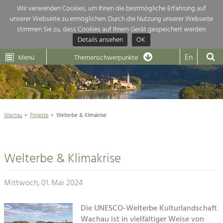
Wir verwenden Cookies, um Ihnen die bestmögliche Erfahrung auf
unserer Webseite zu ermöglichen. Durch die Nutzung unserer Webseite
Themenübersicht
stimmen Sie zu, dass Cookies auf Ihrem Gerät gespeichert werden.
Details ansehen
OK
LEADER
Wachau
Dunkelsteinerwald
Klima
Die Regionalentwicklung in unserer Region ist sehr vielfältig. Deshalb
En
Menü
Themenschwerpunkte
geben wir hier eine Übersicht über unsere Themenschwerpunkte. Für
Aktuelles
mehr Informationen einfach das Thema anklicken und schon werden alle

Projekte in diesem Kontext angezeigt.
Weltkulturerbe Wachau

Natur- &
Wachau
Projekte
Welterbe & Klimakrise
Rückblick 25 Jahre Jubiläum

Landschaftsschutz
Pflege, Regulierung und
Naturschutz

Weiterentwicklung.
Welterbe & Klimakrise
Baukultur
Architektur

Ortsbild, Baukultur und nachhaltiges
Siedlungswesen.
Mittwoch, 01. Mai 2024
Landwirtschaft & Tourismus
Land- & Forstwirtschaft
Die UNESCO-Welterbe Kulturlandschaft
Projekte
Bewirtschaftung und Pflege der
Wachau ist in vielfältiger Weise von
Kulturlandschaft.