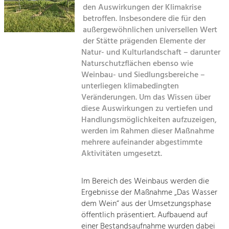
den Auswirkungen der Klimakrise
Kirchen am Fluss
betroffen. Insbesondere die für den
Tourismus
außergewöhnlichen universellen Wert
Angebotsentwicklung und
Suche
der Stätte prägenden Elemente der
Positionierung.
Natur- und Kulturlandschaft – darunter
Naturschutzflächen ebenso wie
Impressum
Kunst & Kultur
Weinbau- und Siedlungsbereiche –
Handwerk, Wissenschaft und Forschung.
unterliegen klimabedingten
Kontakt
Veränderungen. Um das Wissen über
diese Auswirkungen zu vertiefen und
Soziales, Bildung &
Handlungsmöglichkeiten aufzuzeigen,
Identität
werden im Rahmen dieser Maßnahme
Gleichberechtigung, Jugend und
mehrere aufeinander abgestimmte
Integration
Aktivitäten umgesetzt.
Mobilität & Energie
Klimawandel, öffentlicher Verkehr und
erneuerbare Energie
Im Bereich des Weinbaus werden die
Ergebnisse der Maßnahme „Das Wasser
Wirtschaft
dem Wein“ aus der Umsetzungsphase
öffentlich präsentiert. Aufbauend auf
Steigerung regionaler Wertschöpfung
einer Bestandsaufnahme wurden dabei