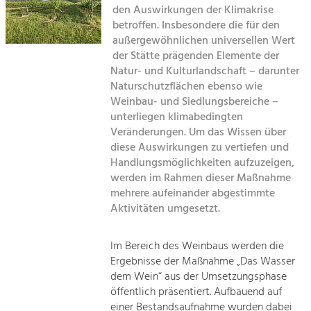
den Auswirkungen der Klimakrise
Kirchen am Fluss
betroffen. Insbesondere die für den
Tourismus
außergewöhnlichen universellen Wert
Angebotsentwicklung und
Suche
der Stätte prägenden Elemente der
Positionierung.
Natur- und Kulturlandschaft – darunter
Naturschutzflächen ebenso wie
Impressum
Kunst & Kultur
Weinbau- und Siedlungsbereiche –
Handwerk, Wissenschaft und Forschung.
unterliegen klimabedingten
Kontakt
Veränderungen. Um das Wissen über
diese Auswirkungen zu vertiefen und
Soziales, Bildung &
Handlungsmöglichkeiten aufzuzeigen,
Identität
werden im Rahmen dieser Maßnahme
Gleichberechtigung, Jugend und
mehrere aufeinander abgestimmte
Integration
Aktivitäten umgesetzt.
Mobilität & Energie
Klimawandel, öffentlicher Verkehr und
erneuerbare Energie
Im Bereich des Weinbaus werden die
Ergebnisse der Maßnahme „Das Wasser
Wirtschaft
dem Wein“ aus der Umsetzungsphase
öffentlich präsentiert. Aufbauend auf
Steigerung regionaler Wertschöpfung
einer Bestandsaufnahme wurden dabei