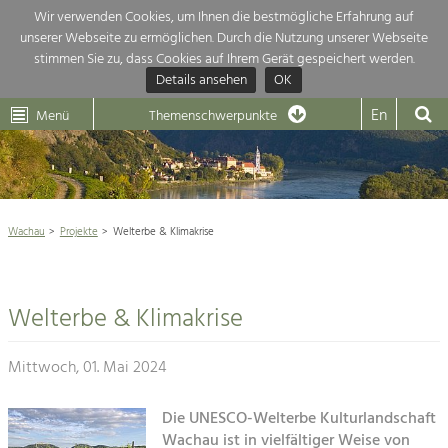
Wir verwenden Cookies, um Ihnen die bestmögliche Erfahrung auf
unserer Webseite zu ermöglichen. Durch die Nutzung unserer Webseite
Themenübersicht
stimmen Sie zu, dass Cookies auf Ihrem Gerät gespeichert werden.
Details ansehen
OK
LEADER
Wachau
Dunkelsteinerwald
Klima
Die Regionalentwicklung in unserer Region ist sehr vielfältig. Deshalb
En
Menü
Themenschwerpunkte
geben wir hier eine Übersicht über unsere Themenschwerpunkte. Für
Aktuelles
mehr Informationen einfach das Thema anklicken und schon werden alle

Projekte in diesem Kontext angezeigt.
Weltkulturerbe Wachau

Natur- &
Wachau
Projekte
Welterbe & Klimakrise
Rückblick 25 Jahre Jubiläum

Landschaftsschutz
Pflege, Regulierung und
Naturschutz

Weiterentwicklung.
Welterbe & Klimakrise
Baukultur
Architektur

Ortsbild, Baukultur und nachhaltiges
Siedlungswesen.
Mittwoch, 01. Mai 2024
Landwirtschaft & Tourismus
Land- & Forstwirtschaft
Die UNESCO-Welterbe Kulturlandschaft
Projekte
Bewirtschaftung und Pflege der
Wachau ist in vielfältiger Weise von
Kulturlandschaft.