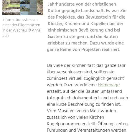
Jahrhunderte von der christlichen
Kirchen am Fluss
Kultur geprägte Landschaft. Es war Ziel
Tourismus
des Projektes, das Bewusstsein für die
Angebotsentwicklung und
Informationsstele an
Suche
Klöster, Kirchen und Kapellen bei der
Positionierung.
einer der Pilgerstätten
einheimischen Bevölkerung und bei
in der Wachau © Anna
Lun
Gästen zu steigern und die Bauten
Impressum
Kunst & Kultur
erlebbar zu machen. Dazu wurde eine
Handwerk, Wissenschaft und Forschung.
ganze Reihe von Projekten realisiert.
Kontakt
Soziales, Bildung &
Da viele der Kirchen fast das ganze Jahr
über verschlossen sind, sollten sie
Identität
zumindest virtuell zugänglich gemacht
Gleichberechtigung, Jugend und
Integration
werden. Dazu wurde eine
Homepage
Mobilität & Energie
erstellt, auf der die Bauten umfassend
fotografisch dokumentiert sind und auch
Klimawandel, öffentlicher Verkehr und
erneuerbare Energie
eine kurze Beschreibung zu finden ist.
Vom Museumsverein Melk wurden
Wirtschaft
zusätzlich von vielen Kirchen
Kugelpanoramen erstellt. Öffnungszeiten,
Steigerung regionaler Wertschöpfung
Führungen und Veranstaltungen werden